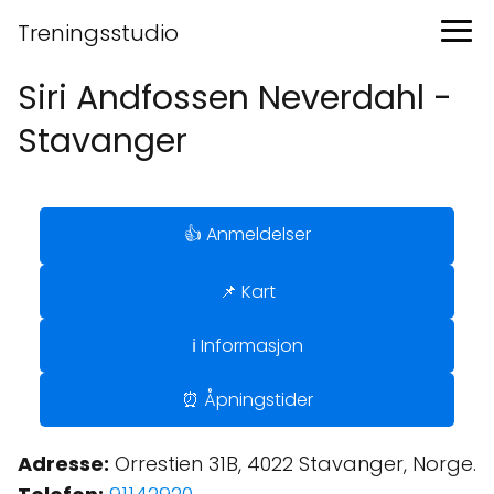
Treningsstudio
Siri Andfossen Neverdahl -
Stavanger
👍 Anmeldelser
📌 Kart
ℹ️ Informasjon
⏰ Åpningstider
Adresse:
Orrestien 31B, 4022 Stavanger, Norge.