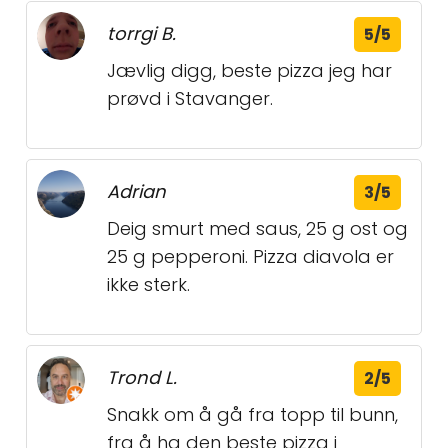
torrgi B.
5/5
Jævlig digg, beste pizza jeg har
prøvd i Stavanger.
Adrian
3/5
Deig smurt med saus, 25 g ost og
25 g pepperoni. Pizza diavola er
ikke sterk.
Trond L.
2/5
Snakk om å gå fra topp til bunn,
fra å ha den beste pizza i