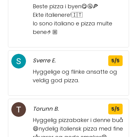
Beste pizza i byen😋🤤🍕
Ekte italienere!🇮🇹
Io sono italiano e pizza multe
bene🤌🏼
Sverre E.
5/5
Hyggelige og flinke ansatte og
veldig god pizza.
Torunn B.
5/5
Hyggelig pizzabaker i denne buå
😄nydelig italiensk pizza med fine