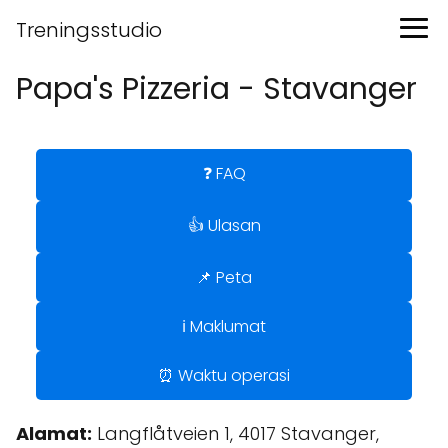
Treningsstudio
Papa's Pizzeria - Stavanger
❓ FAQ
👍 Ulasan
📌 Peta
ℹ️ Maklumat
⏰ Waktu operasi
Alamat:
Langflåtveien 1, 4017 Stavanger,