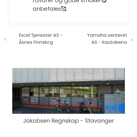
råvarer og gode smaker😋
anbefales🥰
Excel Tjenester AS -
Yamaha senteret
Åsnes Finnskog
AS - Kautokeino
Jakobsen Regnskap - Stavanger