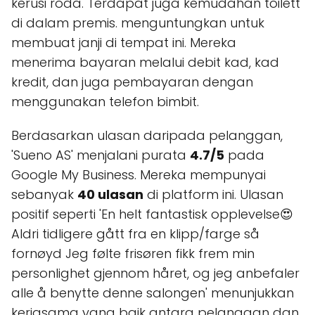
kerusi roda. Terdapat juga kemudahan toilett
di dalam premis. menguntungkan untuk
membuat janji di tempat ini. Mereka
menerima bayaran melalui debit kad, kad
kredit, dan juga pembayaran dengan
menggunakan telefon bimbit.
Berdasarkan ulasan daripada pelanggan,
'Sueno AS' menjalani purata
4.7/5
pada
Google My Business. Mereka mempunyai
sebanyak
40 ulasan
di platform ini. Ulasan
positif seperti 'En helt fantastisk opplevelse😍
Aldri tidligere gått fra en klipp/farge så
fornøyd Jeg følte frisøren fikk frem min
personlighet gjennom håret, og jeg anbefaler
alle å benytte denne salongen' menunjukkan
kerjasama yang baik antara pelanggan dan