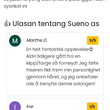
syarikat ini.
👍 Ulasan tentang Sueno as
Marthe D.
5/5
En helt fantastisk opplevelse😍
Aldri tidligere gått fra en
klipp/farge så fornøyd! Jeg følte
frisøren fikk frem min personlighet
gjennom håret, og jeg anbefaler
alle å benytte denne salongen!
Ine
1/5