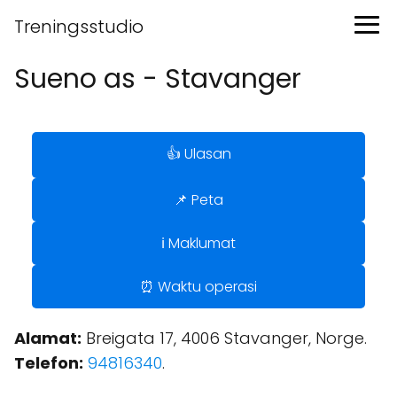
Treningsstudio
Sueno as - Stavanger
👍 Ulasan
📌 Peta
ℹ️ Maklumat
⏰ Waktu operasi
Alamat:
Breigata 17, 4006 Stavanger, Norge.
Telefon:
94816340
.