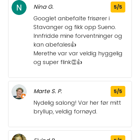
Nina G.
5/5
Googlet anbefalte frisører i
Stavanger og fikk opp Sueno.
Innfridde mine forventninger og
kan abefales👍
Merethe var var veldig hyggelig
og super flink👏👍
Marte S. P.
5/5
Nydelig salong! Var her før mitt
bryllup, veldig fornøyd.