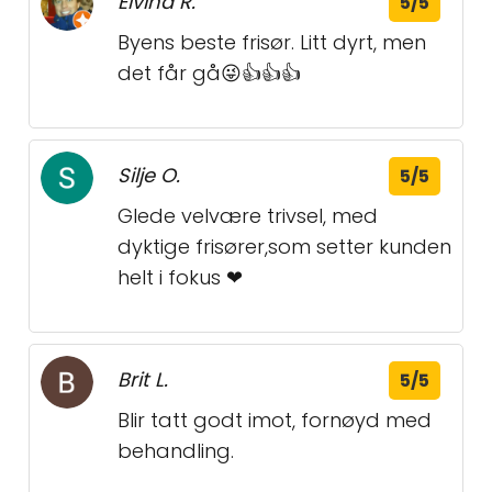
Eivind R.
5/5
Byens beste frisør. Litt dyrt, men
det får gå😜👍👍👍
Silje O.
5/5
Glede velvære trivsel, med
dyktige frisører,som setter kunden
helt i fokus ❤
Brit L.
5/5
Blir tatt godt imot, fornøyd med
behandling.