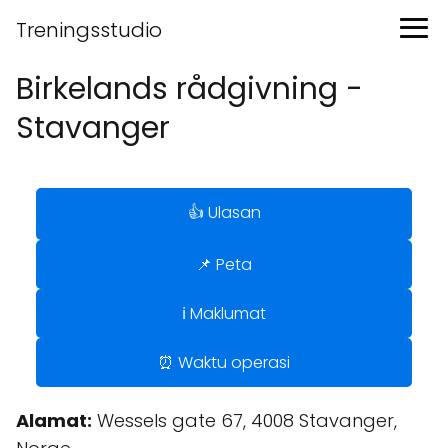
Treningsstudio
Birkelands rådgivning -
Stavanger
👍 Ulasan
📌 Peta
ℹ️ Maklumat
⏰ Waktu operasi
Alamat:
Wessels gate 67, 4008 Stavanger,