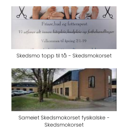
Skedsmo topp til tå - Skedsmokorset
Sameiet Skedsmokorset fysikalske -
Skedsmokorset