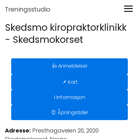
Treningsstudio
Skedsmo kiropraktorklinikk
- Skedsmokorset
👍 Anmeldelser
📌 Kart
ℹ️ Informasjon
⏰ Åpningstider
Adresse:
Presthagaveien 20, 2020