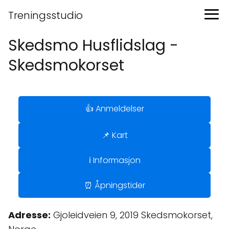
Treningsstudio
Skedsmo Husflidslag -
Skedsmokorset
👍 Anmeldelser
📌 Kart
ℹ️ Informasjon
⏰ Åpningstider
Adresse:
Gjoleidveien 9, 2019 Skedsmokorset,