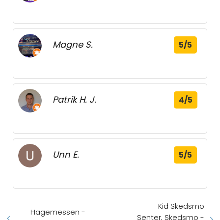
Magne S.
5/5
Patrik H. J.
4/5
Unn E.
5/5
Kid Skedsmo
Hagemessen -
Senter, Skedsmo -