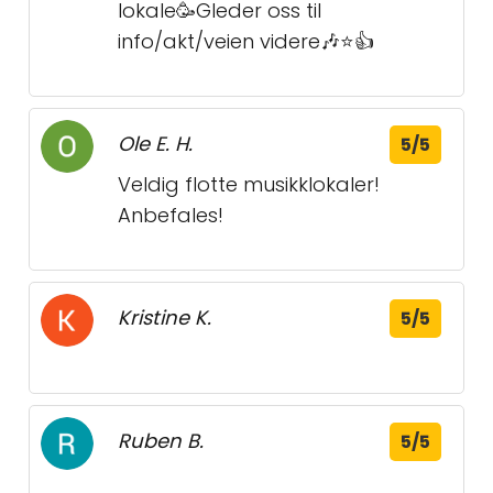
lokale🥳Gleder oss til
info/akt/veien videre🎶⭐️👍
Ole E. H.
5/5
Veldig flotte musikklokaler!
Anbefales!
Kristine K.
5/5
Ruben B.
5/5