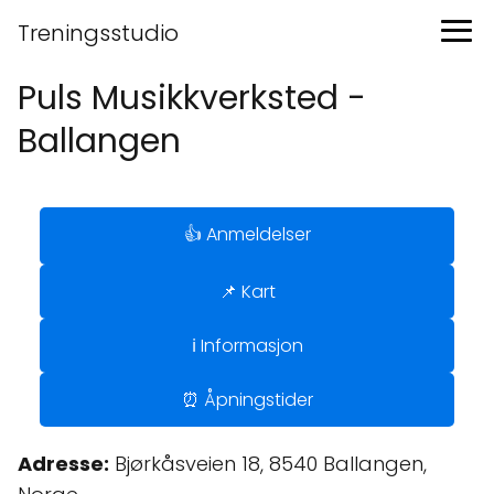
Treningsstudio
Puls Musikkverksted -
Ballangen
👍 Anmeldelser
📌 Kart
ℹ️ Informasjon
⏰ Åpningstider
Adresse:
Bjørkåsveien 18, 8540 Ballangen,