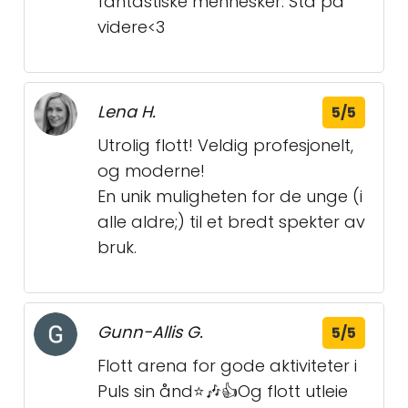
fantastiske mennesker. Stå på
videre<3
Lena H.
5/5
Utrolig flott! Veldig profesjonelt,
og moderne!
En unik muligheten for de unge (i
alle aldre;) til et bredt spekter av
bruk.
Gunn-Allis G.
5/5
Flott arena for gode aktiviteter i
Puls sin ånd⭐️🎶👍Og flott utleie