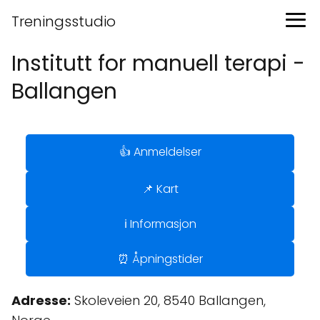
Treningsstudio
Institutt for manuell terapi -
Ballangen
👍 Anmeldelser
📌 Kart
ℹ️ Informasjon
⏰ Åpningstider
Adresse:
Skoleveien 20, 8540 Ballangen,