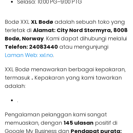
Selasa: 10:00 PG–9:00 PTG
Bodø XXL
XL Bodø
adalah sebuah toko yang
terletak di
Alamat: City Nord Stormyra, 8008
Bodø, Norway
. Kami dapat dihubungi melalui
Telefon: 24083440
atau mengunjungi
Laman Web: xxl.no
.
XXL Bodø menawarkan berbagai kepakaran,
termasuk
.
Kepakaran yang kami tawarkan
adalah:
.
Pengalaman pelanggan kami sangat
memuaskan, dengan
145 ulasan
positif di
Google My Business dan
Pendapat purata: