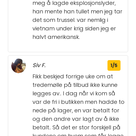
meg å lagde eksplosjonslyder,
han mente han tullet men jeg tar
det som trussel. var nemlig i
vietnam under krig siden jeg er
halvt amerikansk.
Siv F.
1/5
Fikk beskjed forrige uke om at
tredemølle på tilbud ikke kunne
legges av.. I dag når vi kom så
var de fri i butikken men hadde to
nede på lager, en var betalt for
og den andre var lagt av å ikke
betalt.. Så det er stor forskjell på
kundene om hvem som får legge