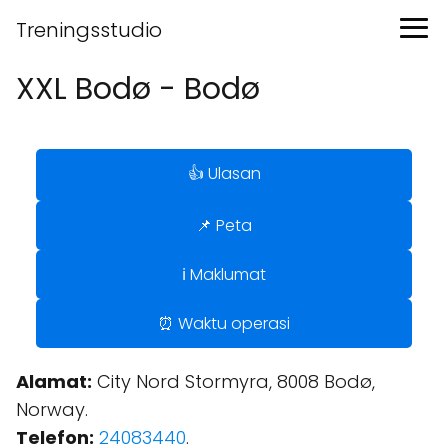
Treningsstudio
XXL Bodø - Bodø
👍 Ulasan
📌 Peta
ℹ️ Maklumat
⏰ Waktu operasi
Alamat:
City Nord Stormyra, 8008 Bodø,
Norway.
Telefon:
24083440
.