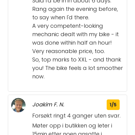
Said I'd be in in about 6 days.
Rang again the evening before,
to say when I'd there.
A very competent-looking
mechanic dealt with my bike - it
was done within half an hour!
Very reasonable price, too.
So, top marks to XXL - and thank
you! The bike feels a lot smoother
now.
Joakim F. N.
1/5
Forsøkt ringt 4 ganger uten svar.
Møter opp i butikken og leter i
15min etter noen ansatte i