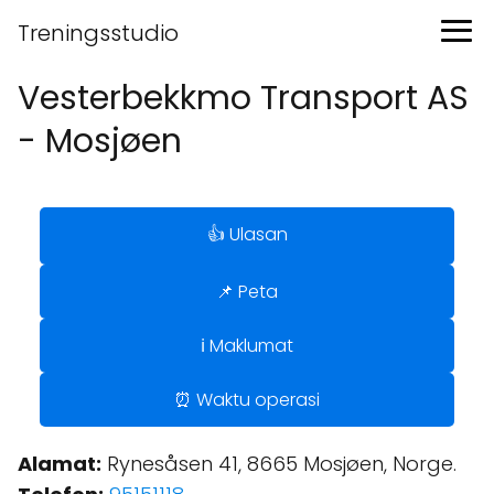
Treningsstudio
Vesterbekkmo Transport AS
- Mosjøen
👍 Ulasan
📌 Peta
ℹ️ Maklumat
⏰ Waktu operasi
Alamat:
Rynesåsen 41, 8665 Mosjøen, Norge.