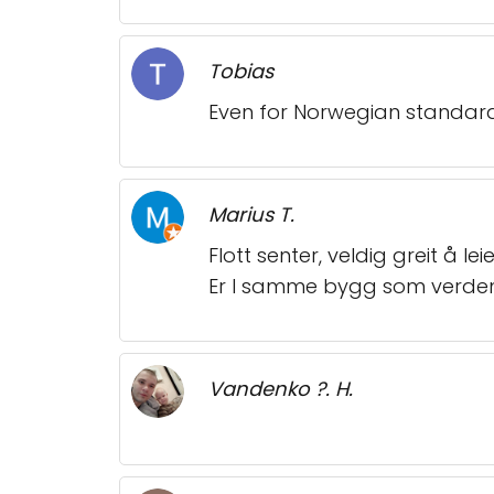
Tobias
Even for Norwegian standards
Marius T.
Flott senter, veldig greit å lei
Er I samme bygg som verden
Vandenko ?. H.