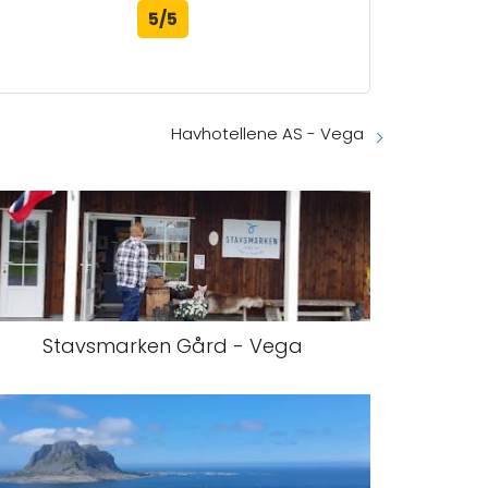
5/5
Havhotellene AS - Vega
Stavsmarken Gård - Vega