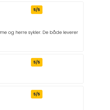
5/5
dame og herre sykler. De både leverer
5/5
5/5