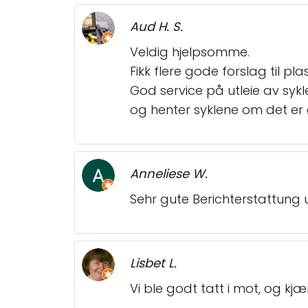
Aud H. S.
Veldig hjelpsomme.
Fikk flere gode forslag til plas
God service på utleie av sykl
og henter syklene om det er 
Anneliese W.
Sehr gute Berichterstattung
Lisbet L.
Vi ble godt tatt i mot, og kj