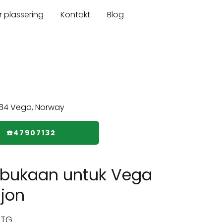
r plassering
Kontakt
Blog
☎️47907132
bukaan untuk Vega
sjon
PTG