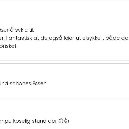
ser å sykle til.
er. Fantastisk at de også leier ut elsykkel , både 
ønsket.
 und schönes Essen
æmpe koselig stund der 😊👍