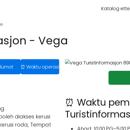
Katalog ette
ga
asjon - Vega
klumat
⏰ Waktu operasi
⏰ Waktu pem
g.
Turistinforma
 boleh diakses kerusi
kerusi roda, Tempat
Ahad: 10:00 PG–5:00 