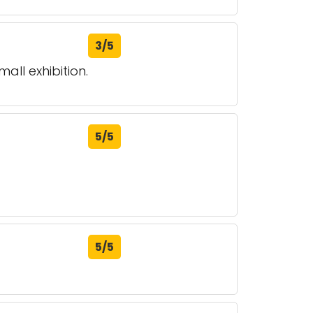
3/5
all exhibition.
5/5
5/5