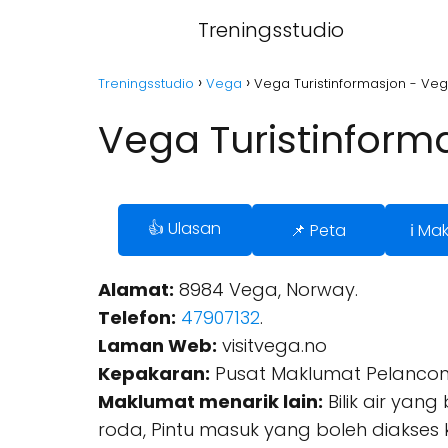
Treningsstudio
Treningsstudio
Vega
Vega Turistinformasjon - Ve
Vega Turistinform
👍 Ulasan
📌 Peta
ℹ️ Ma
Alamat:
8984 Vega, Norway.
Telefon:
47907132
.
Laman Web:
visitvega.no
Kepakaran:
Pusat Maklumat Pelancon
Maklumat menarik lain:
Bilik air yang
roda, Pintu masuk yang boleh diakses 