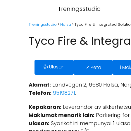
Treningsstudio
Treningsstudio
Halsa
Tyco Fire & Integrated Soluti
Tyco Fire & Integr
👍 Ulasan
📌 Peta
ℹ️ Ma
Alamat:
Landvegen 2, 6680 Halsa, Nor
Telefon:
95198271
.
Kepakaran:
Leverandør av sikkerhetsut
Maklumat menarik lain:
Parkering for 
Ulasan:
Syarikat ini mempunyai 1 ulasa