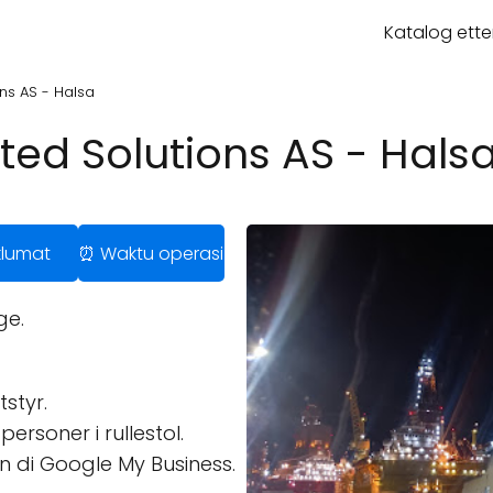
Katalog ette
ons AS - Halsa
ated Solutions AS - Hals
klumat
⏰ Waktu operasi
ge.
styr.
personer i rullestol.
n di Google My Business.