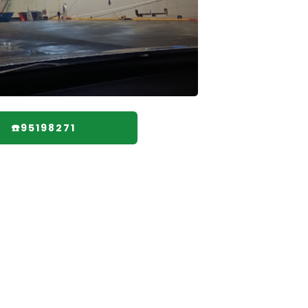
☎️95198271