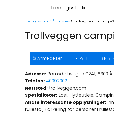
Treningsstudio
Treningsstudio
Åndalsnes
Trollveggen camping AS
Trollveggen camp
👍 Anmeldelser
📌 Kart
ℹ️ Inf
Adresse:
Romsdalsvegen 9241, 6300 Ån
Telefon:
40092002
.
Nettsted:
trollveggen.com
Spesialiteter:
Losji, Hytteutleie, Campin
Andre interessante opplysninger:
Inn
rullestol, Parkering for personer i rullest