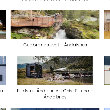
Gudbrandsjuvet - Åndalsnes
es
Badstue Åndalsnes | Gnist Sauna -
Åndalsnes