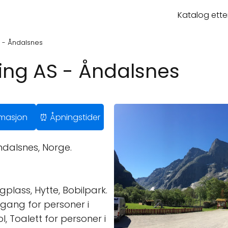
Katalog ette
 - Åndalsnes
ing AS - Åndalsnes
ormasjon
⏰ Åpningstider
dalsnes, Norge.
gplass, Hytte, Bobilpark.
gang for personer i
ol, Toalett for personer i