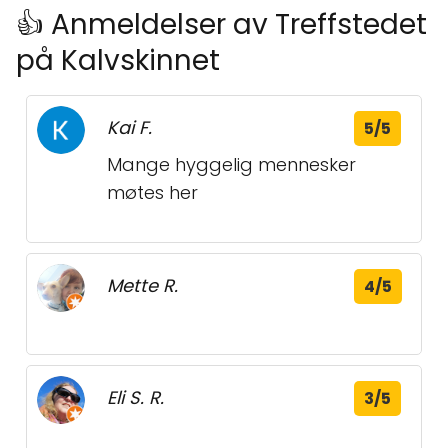
👍 Anmeldelser av Treffstedet
på Kalvskinnet
Kai F.
5/5
Mange hyggelig mennesker
møtes her
Mette R.
4/5
Eli S. R.
3/5