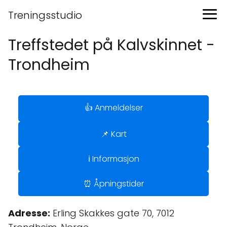
Treningsstudio
Treffstedet på Kalvskinnet -
Trondheim
👍 Anmeldelser
📌 Kart
ℹ️ Informasjon
⏰ Åpningstider
Adresse:
Erling Skakkes gate 70, 7012