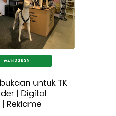
☎️41233839
ukaan untuk TK
der | Digital
 | Reklame