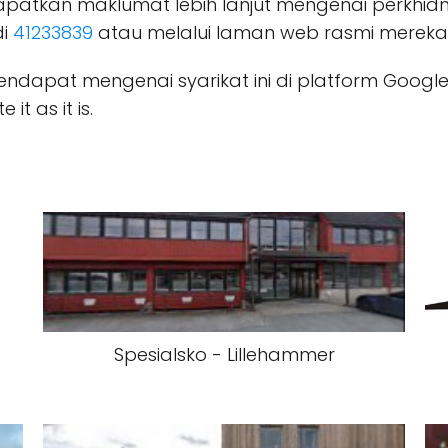
apatkan maklumat lebih lanjut mengenai perkhi
di
41233839
atau melalui laman web rasmi mereka
endapat mengenai syarikat ini di platform Google 
it as it is.
Spesialsko - Lillehammer