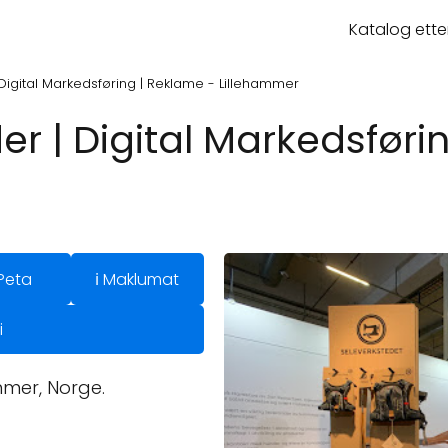
Katalog ette
 Digital Markedsføring | Reklame - Lillehammer
der | Digital Markedsføri
Peta
ℹ️ Maklumat
i
mmer, Norge.