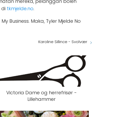
dmatan mereka, pelanggan boleh
 di
tkmjelde.no
.
My Business. Maka, Tyler Mjelde No
Karoline Sillince - Svolvær
Victoria Dame og herrefrisør -
Lillehammer