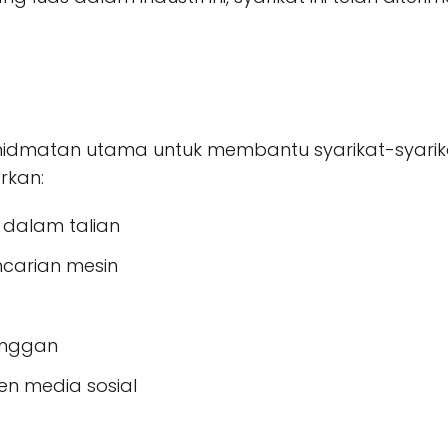
hidmatan utama untuk membantu syarikat-syari
rkan:
 dalam talian
ncarian mesin
anggan
n media sosial