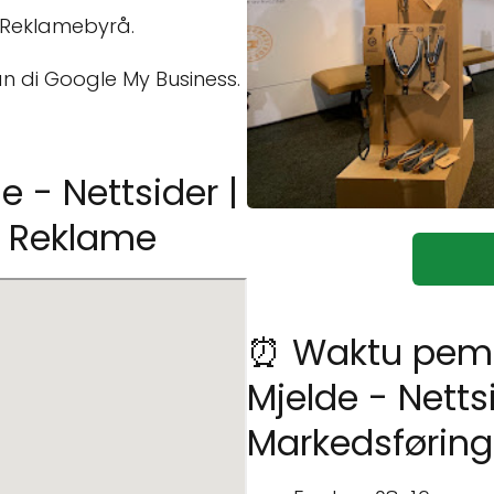
 Reklamebyrå.
n di Google My Business.
e - Nettsider |
| Reklame
⏰ Waktu pemb
Mjelde - Nettsi
Markedsføring