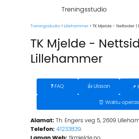
Treningsstudio
Treningsstudio
Lillehammer
TK Mjelde - Nettsider |
TK Mjelde - Nettsi
Lillehammer
❓ FAQ
👍 Ulasan
📌 
⏰ Waktu operas
Alamat:
Th. Engers veg 5, 2609 Lilleha
Telefon:
41233839
.
Laman Web:
tkmjelde.no