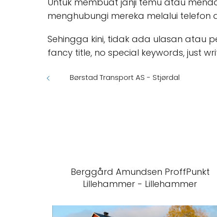
Untuk membuat janji temu atau mend
menghubungi mereka melalui telefon 
Sehingga kini, tidak ada ulasan atau p
fancy title, no special keywords, just write 
Børstad Transport AS - Stjørdal
Berggård Amundsen ProffPunkt
Lillehammer - Lillehammer