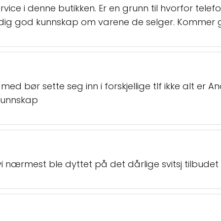
ce i denne butikken. Er en grunn til hvorfor telefo
ldig god kunnskap om varene de selger. Kommer gar
ed bør sette seg inn i forskjellige tlf ikke alt er A
e kunnskap
t vi nærmest ble dyttet på det dårlige svitsj tilbudet