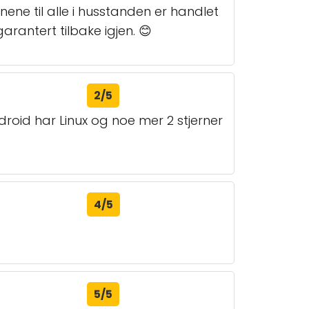
nene til alle i husstanden er handlet
antert tilbake igjen. 😊
2/5
ndroid har Linux og noe mer 2 stjerner
4/5
5/5