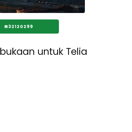
☎️32120299
ukaan untuk Telia