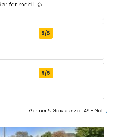
 for mobil.. 👍
5/5
5/5
Gartner & Graveservice AS - Gol