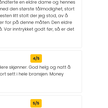
håndterte en eldre dame og hennes
 med den største tålmodighet, stort
ten litt stolt der jeg stod, av å
r for på denne måten. Den eldre
. Var inntrykket godt før, så er det
4/5
 dere skjønner. God helg og natt å
tort sett i hele bransjen. Money
5/5