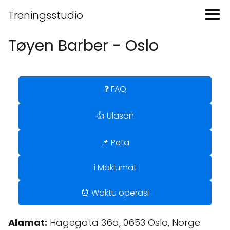
Treningsstudio
Tøyen Barber - Oslo
❓ FAQ
👍 Ulasan
📌 Peta
ℹ️ Maklumat
⏰ Waktu operasi
Alamat:
Hagegata 36a, 0653 Oslo, Norge.