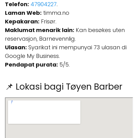
Telefon:
47904227
.
Laman Web:
timma.no
Kepakaran:
Frisør.
Maklumat menarik lain:
Kan besøkes uten
reservasjon, Barnevennlig.
Ulasan:
Syarikat ini mempunyai 73 ulasan di
Google My Business.
Pendapat purata:
5/5.
📌 Lokasi bagi Tøyen Barber