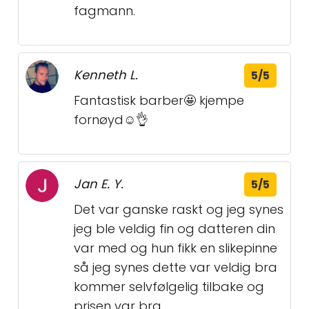
fagmann.
Kenneth L.
5/5
Fantastisk barber🤩 kjempe
fornøyd☺️👌
Jan E. Y.
5/5
Det var ganske raskt og jeg synes
jeg ble veldig fin og datteren din
var med og hun fikk en slikepinne
så jeg synes dette var veldig bra
kommer selvfølgelig tilbake og
prisen var bra