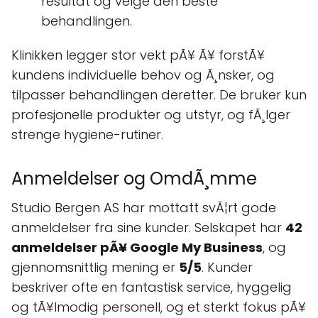
resultat og velge den beste
behandlingen.
Klinikken legger stor vekt pÃ¥ Ã¥ forstÃ¥
kundens individuelle behov og Ã¸nsker, og
tilpasser behandlingen deretter. De bruker kun
profesjonelle produkter og utstyr, og fÃ¸lger
strenge hygiene-rutiner.
Anmeldelser og OmdÃ¸mme
Studio Bergen AS har mottatt svÃ¦rt gode
anmeldelser fra sine kunder. Selskapet har
42
anmeldelser pÃ¥ Google My Business
, og
gjennomsnittlig mening er
5/5
. Kunder
beskriver ofte en fantastisk service, hyggelig
og tÃ¥lmodig personell, og et sterkt fokus pÃ¥