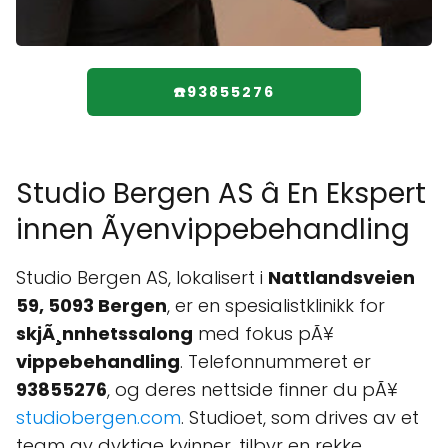
☎️93855276
Studio Bergen AS â En Ekspert
innen Ãyenvippebehandling
Studio Bergen AS, lokalisert i
Nattlandsveien
59, 5093 Bergen
, er en spesialistklinikk for
skjÃ¸nnhetssalong
med fokus pÃ¥
vippebehandling
. Telefonnummeret er
93855276
, og deres nettside finner du pÃ¥
studiobergen.com
. Studioet, som drives av et
team av dyktige kvinner, tilbyr en rekke