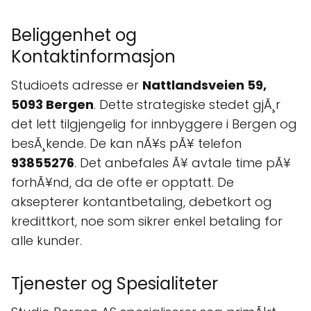
Beliggenhet og
Kontaktinformasjon
Studioets adresse er
Nattlandsveien 59,
5093 Bergen
. Dette strategiske stedet gjÃ¸r
det lett tilgjengelig for innbyggere i Bergen og
besÃ¸kende. De kan nÃ¥s pÃ¥ telefon
93855276
. Det anbefales Ã¥ avtale time pÃ¥
forhÃ¥nd, da de ofte er opptatt. De
aksepterer kontantbetaling, debetkort og
kredittkort, noe som sikrer enkel betaling for
alle kunder.
Tjenester og Spesialiteter