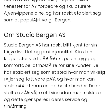
tjenester for Ã¥ forbedre og skulpturere
Ã¸yenvippene dine, og har raskt etablert seg
som et populÃ¦rt valg i Bergen.
Om Studio Bergen AS
Studio Bergen AS har raskt blitt kjent for sin
hÃ¸ye kvalitet og profesjonalitet. Klinikken
legger stor vekt pÃ¥ Ã¥ skape en trygg og
komfortabel atmosfÃ¦re for sine kunder. De
har etablert seg som et sted hvor man virkelig
fÃ¸ler seg tatt vare pÃ¥, og hvor man kan
stole pÃ¥ at man er i de beste hender. De er
stolte av Ã¥ vÃ¦re et kvinnedommert selskap,
og dette gjenspeiles i deres service og
tilnÃ¦rming.