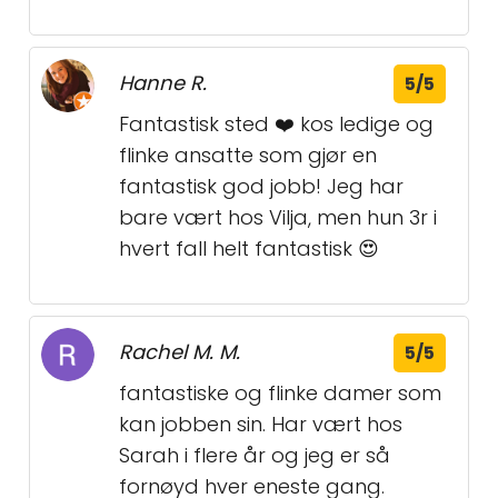
Hanne R.
5/5
Fantastisk sted ❤️ kos ledige og
flinke ansatte som gjør en
fantastisk god jobb! Jeg har
bare vært hos Vilja, men hun 3r i
hvert fall helt fantastisk 😍
Rachel M. M.
5/5
fantastiske og flinke damer som
kan jobben sin. Har vært hos
Sarah i flere år og jeg er så
fornøyd hver eneste gang.