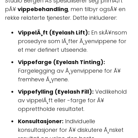
Studio Bergen AS spesialiserer seg primÃ¦rt
pÃ¥
vippebehandling
, men tilbyr ogsÃ¥ en
rekke relaterte tjenester. Dette inkluderer:
VippelÃ¸ft (Eyelash Lift):
En skÃ¥nsom
prosedyre som lÃ¸fter Ã¸yenvippene for
et mer definert utseende.
Vippefarge (Eyelash Tinting):
Fargelegging av Ã¸yenvippene for Ã¥
fremheve Ã¸ynene.
Vippefylling (Eyelash Fill):
Vedlikehold
av vippelÃ¸ft eller -farge for Ã¥
opprettholde resultatet.
Konsultasjoner:
Individuelle
konsultasjoner for Ã¥ diskutere Ã¸nsket