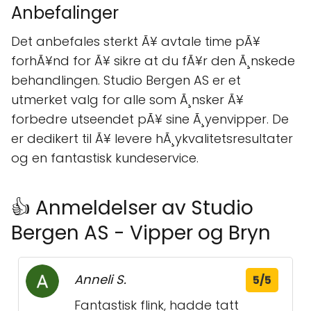
Anbefalinger
Det anbefales sterkt Ã¥ avtale time pÃ¥
forhÃ¥nd for Ã¥ sikre at du fÃ¥r den Ã¸nskede
behandlingen. Studio Bergen AS er et
utmerket valg for alle som Ã¸nsker Ã¥
forbedre utseendet pÃ¥ sine Ã¸yenvipper. De
er dedikert til Ã¥ levere hÃ¸ykvalitetsresultater
og en fantastisk kundeservice.
👍 Anmeldelser av Studio
Bergen AS - Vipper og Bryn
Anneli S.
5/5
Fantastisk flink, hadde tatt