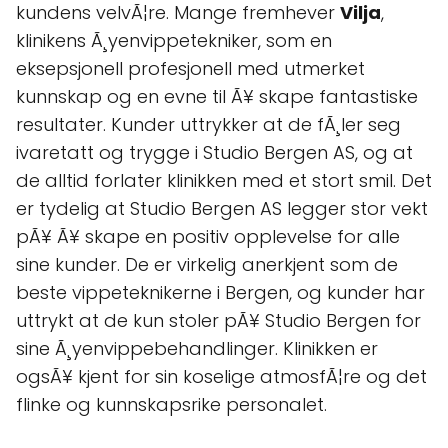
kundens velvÃ¦re. Mange fremhever
Vilja
,
klinikens Ã¸yenvippetekniker, som en
eksepsjonell profesjonell med utmerket
kunnskap og en evne til Ã¥ skape fantastiske
resultater. Kunder uttrykker at de fÃ¸ler seg
ivaretatt og trygge i Studio Bergen AS, og at
de alltid forlater klinikken med et stort smil. Det
er tydelig at Studio Bergen AS legger stor vekt
pÃ¥ Ã¥ skape en positiv opplevelse for alle
sine kunder. De er virkelig anerkjent som de
beste vippeteknikerne i Bergen, og kunder har
uttrykt at de kun stoler pÃ¥ Studio Bergen for
sine Ã¸yenvippebehandlinger. Klinikken er
ogsÃ¥ kjent for sin koselige atmosfÃ¦re og det
flinke og kunnskapsrike personalet.