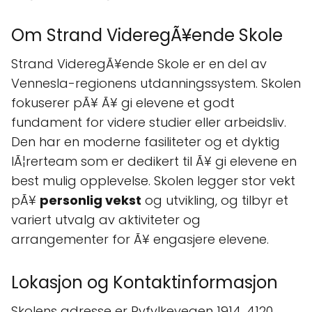
Om Strand VideregÃ¥ende Skole
Strand VideregÃ¥ende Skole er en del av
Vennesla-regionens utdanningssystem. Skolen
fokuserer pÃ¥ Ã¥ gi elevene et godt
fundament for videre studier eller arbeidsliv.
Den har en moderne fasiliteter og et dyktig
lÃ¦rerteam som er dedikert til Ã¥ gi elevene en
best mulig opplevelse. Skolen legger stor vekt
pÃ¥
personlig vekst
og utvikling, og tilbyr et
variert utvalg av aktiviteter og
arrangementer for Ã¥ engasjere elevene.
Lokasjon og Kontaktinformasjon
Skolens adresse er Ryfylkevegen 1914, 4120