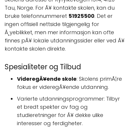
Tau, Norge. For Ã¥ kontakte skolen, kan du
bruke telefonnummeret
51925500
. Det er
ingen offisiell nettside tilgjengelig for
Ã¸yeblikket, men mer informasjon kan ofte
finnes pÃ¥ lokale utdanningssider eller ved Ã¥
kontakte skolen direkte.
Spesialiteter og Tilbud
VideregÃ¥ende skole
: Skolens primÃ¦re
fokus er videregÃ¥ende utdanning.
Varierte utdanningsprogrammer: Tilbyr
et bredt spekter av fag og
studieretninger for Ã¥ dekke ulike
interesser og ferdigheter.