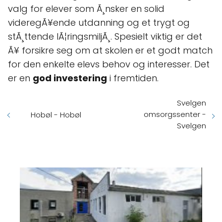
valg for elever som Ã¸nsker en solid
videregÃ¥ende utdanning og et trygt og
stÃ¸ttende lÃ¦ringsmiljÃ¸. Spesielt viktig er det
Ã¥ forsikre seg om at skolen er et godt match
for den enkelte elevs behov og interesser. Det
er en
god investering
i fremtiden.
Svelgen
omsorgssenter -
Hobøl - Hobøl
Svelgen