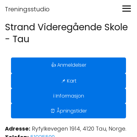
Treningsstudio
Strand Videregående Skole
- Tau
👍 Anmeldelser
📌 Kart
ℹ️ Informasjon
⏰ Åpningstider
Adresse:
Ryfylkevegen 1914, 4120 Tau, Norge.