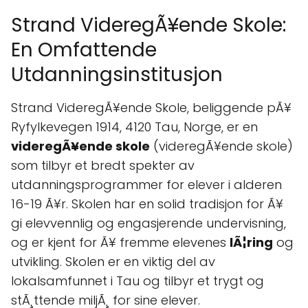
Strand VideregÃ¥ende Skole:
En Omfattende
Utdanningsinstitusjon
Strand VideregÃ¥ende Skole, beliggende pÃ¥
Ryfylkevegen 1914, 4120 Tau, Norge, er en
videregÃ¥ende skole
(videregÃ¥ende skole)
som tilbyr et bredt spekter av
utdanningsprogrammer for elever i alderen
16-19 Ã¥r. Skolen har en solid tradisjon for Ã¥
gi elevvennlig og engasjerende undervisning,
og er kjent for Ã¥ fremme elevenes
lÃ¦ring
og
utvikling. Skolen er en viktig del av
lokalsamfunnet i Tau og tilbyr et trygt og
stÃ¸ttende miljÃ¸ for sine elever.