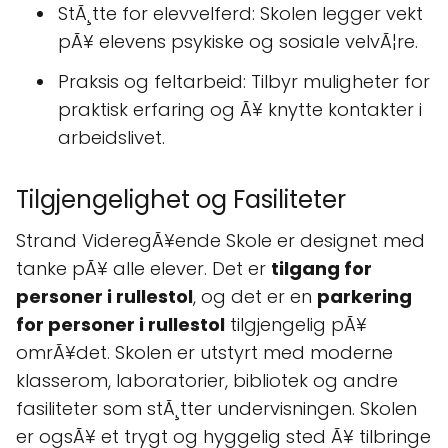
StÃ¸tte for elevvelferd: Skolen legger vekt
pÃ¥ elevens psykiske og sosiale velvÃ¦re.
Praksis og feltarbeid: Tilbyr muligheter for
praktisk erfaring og Ã¥ knytte kontakter i
arbeidslivet.
Tilgjengelighet og Fasiliteter
Strand VideregÃ¥ende Skole er designet med
tanke pÃ¥ alle elever. Det er
tilgang for
personer i rullestol
, og det er en
parkering
for personer i rullestol
tilgjengelig pÃ¥
omrÃ¥det. Skolen er utstyrt med moderne
klasserom, laboratorier, bibliotek og andre
fasiliteter som stÃ¸tter undervisningen. Skolen
er ogsÃ¥ et trygt og hyggelig sted Ã¥ tilbringe