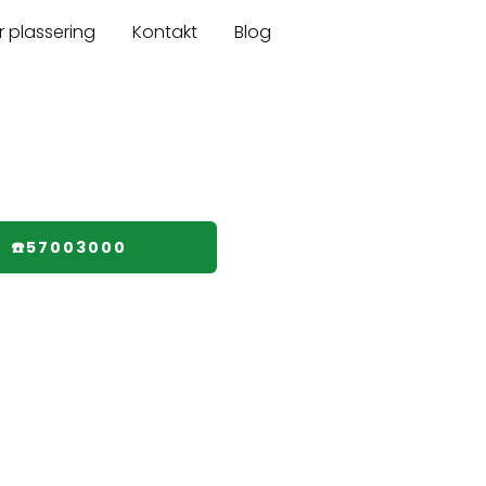
r plassering
Kontakt
Blog
☎️57003000