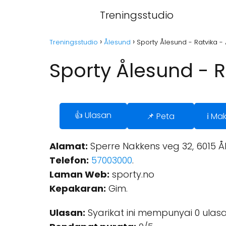
Treningsstudio
Treningsstudio
Ålesund
Sporty Ålesund - Ratvika -
Sporty Ålesund - R
👍 Ulasan
📌 Peta
ℹ️ Ma
Alamat:
Sperre Nakkens veg 32, 6015 Å
Telefon:
57003000
.
Laman Web:
sporty.no
Kepakaran:
Gim.
Ulasan:
Syarikat ini mempunyai 0 ulasa