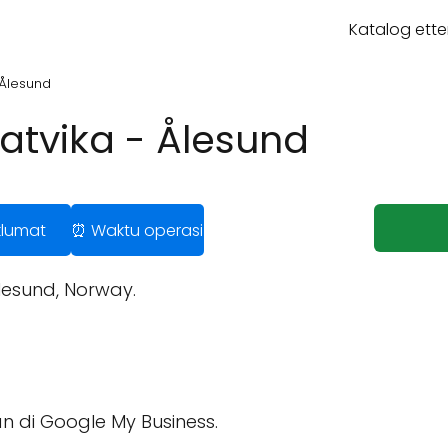
Katalog ette
 Ålesund
atvika - Ålesund
klumat
⏰ Waktu operasi
lesund, Norway.
n di Google My Business.