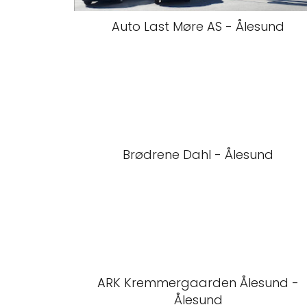
Auto Last Møre AS - Ålesund
Brødrene Dahl - Ålesund
ARK Kremmergaarden Ålesund -
Ålesund