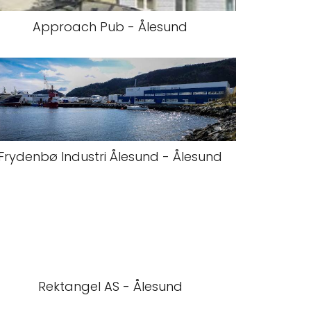
Approach Pub - Ålesund
Frydenbø Industri Ålesund - Ålesund
Rektangel AS - Ålesund