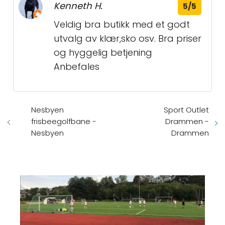
Kenneth H.
5/5
Veldig bra butikk med et godt
utvalg av klær,sko osv. Bra priser
og hyggelig betjening
Anbefales
Nesbyen
Sport Outlet
frisbeegolfbane -
Drammen -
Nesbyen
Drammen