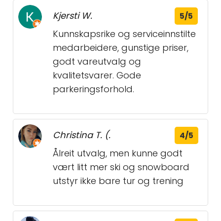
Kjersti W.
5/5
Kunnskapsrike og serviceinnstilte
medarbeidere, gunstige priser,
godt vareutvalg og
kvalitetsvarer. Gode
parkeringsforhold.
Christina T. (.
4/5
Ålreit utvalg, men kunne godt
vært litt mer ski og snowboard
utstyr ikke bare tur og trening