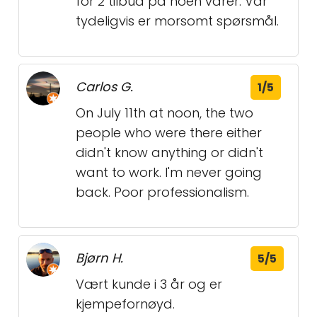
for 2 tilbud på noen varer. Var
tydeligvis er morsomt spørsmål.
Carlos G.
1/5
On July 11th at noon, the two
people who were there either
didn't know anything or didn't
want to work. I'm never going
back. Poor professionalism.
Bjørn H.
5/5
Vært kunde i 3 år og er
kjempefornøyd.