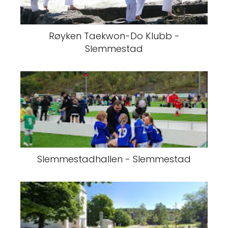
Røyken Taekwon-Do Klubb -
Slemmestad
Slemmestadhallen - Slemmestad