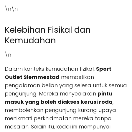
\n\n
Kelebihan Fisikal dan
Kemudahan
\n
Dalam konteks kemudahan fizikal,
Sport
Outlet Slemmestad
memastikan
pengalaman belian yang selesa untuk semua
pengunjung. Mereka menyediakan
pintu
masuk yang boleh diakses kerusi roda
,
membolehkan pengunjung kurang upaya
menikmati perkhidmatan mereka tanpa
masalah. Selain itu, kedai ini mempunyai