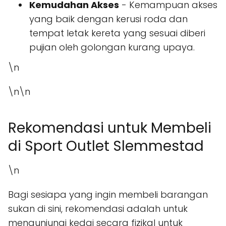
Kemudahan Akses
- Kemampuan akses
yang baik dengan kerusi roda dan
tempat letak kereta yang sesuai diberi
pujian oleh golongan kurang upaya.
\n
\n\n
Rekomendasi untuk Membeli
di Sport Outlet Slemmestad
\n
Bagi sesiapa yang ingin membeli barangan
sukan di sini, rekomendasi adalah untuk
mengunjungi kedai secara fizikal untuk