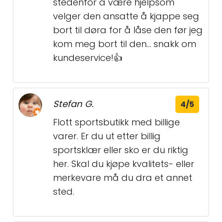
stedenfor å være hjelpsom
velger den ansatte å kjappe seg
bort til døra for å låse den før jeg
kom meg bort til den... snakk om
kundeservice!👍
Stefan G.
4/5
Flott sportsbutikk med billige
varer. Er du ut etter billig
sportsklær eller sko er du riktig
her. Skal du kjøpe kvalitets- eller
merkevare må du dra et annet
sted.