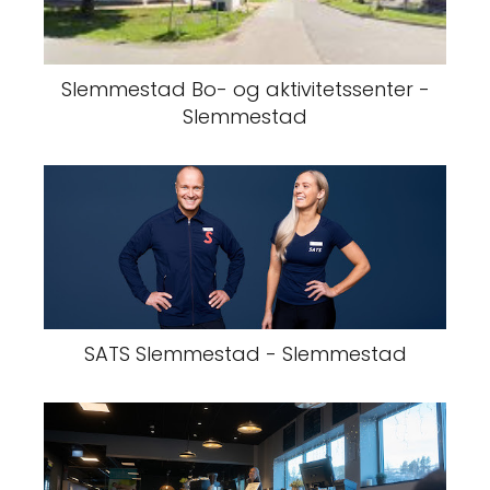
Slemmestad Bo- og aktivitetssenter -
Slemmestad
SATS Slemmestad - Slemmestad