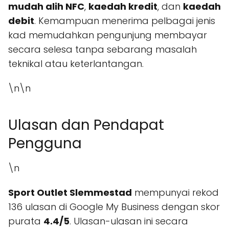
mudah alih NFC
,
kaedah kredit
, dan
kaedah
debit
. Kemampuan menerima pelbagai jenis
kad memudahkan pengunjung membayar
secara selesa tanpa sebarang masalah
teknikal atau keterlantangan.
\n\n
Ulasan dan Pendapat
Pengguna
\n
Sport Outlet Slemmestad
mempunyai rekod
136 ulasan di Google My Business dengan skor
purata
4.4/5
. Ulasan-ulasan ini secara