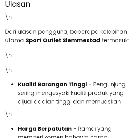
Ulasan
\n
Dari ulasan pengguna, beberapa kelebihan
utama
Sport Outlet Slemmestad
termasuk:
\n
\n
Kualiti Barangan Tinggi
- Pengunjung
sering mengesyaki kualiti produk yang
dijual adalah tinggi dan memuaskan.
\n
Harga Berpatutan
- Ramai yang
memberi komen bahawa harga