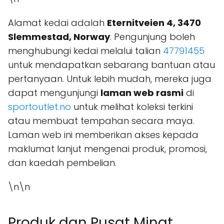
Alamat kedai adalah
Eternitveien 4, 3470
Slemmestad, Norway
. Pengunjung boleh
menghubungi kedai melalui talian
47791455
untuk mendapatkan sebarang bantuan atau
pertanyaan. Untuk lebih mudah, mereka juga
dapat mengunjungi
laman web rasmi
di
sportoutlet.no
untuk melihat koleksi terkini
atau membuat tempahan secara maya.
Laman web ini memberikan akses kepada
maklumat lanjut mengenai produk, promosi,
dan kaedah pembelian.
\n\n
Produk dan Pusat Minat