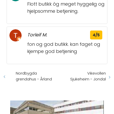
Flott butikk òg meget hyggelig og
hjelpsomme betjening.
Torleif M.
4/5
fon og god butikk. kan faget og
kjempe god betjening
Nordbygda
Vikevollen
grendahus - Årland
Sjukeheim - Jondal