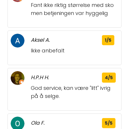
Fant ikke riktig størrelse med sko
men betjeningen var hyggelig
Aksel A.
1/5
Ikke anbefalt
H.P.H H.
4/5
God service, kan være "litt" ivrig
på å selge.
Ola F.
5/5