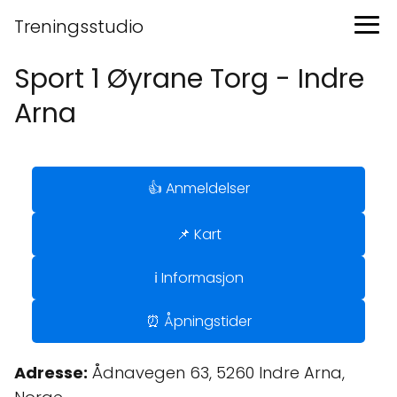
Treningsstudio
Sport 1 Øyrane Torg - Indre
Arna
👍 Anmeldelser
📌 Kart
ℹ️ Informasjon
⏰ Åpningstider
Adresse:
Ådnavegen 63, 5260 Indre Arna,