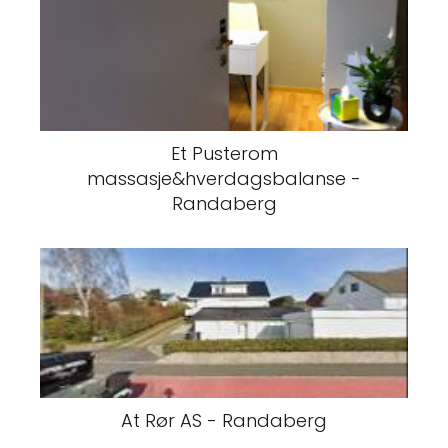
Et Pusterom
massasje&hverdagsbalanse -
Randaberg
At Rør AS - Randaberg