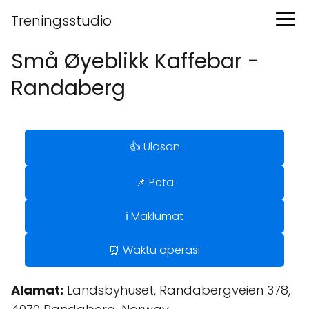
Treningsstudio
Små Øyeblikk Kaffebar -
Randaberg
👍 Ulasan
📌 Peta
ℹ️ Maklumat
⏰ Waktu operasi
Alamat:
Landsbyhuset, Randabergveien 378,