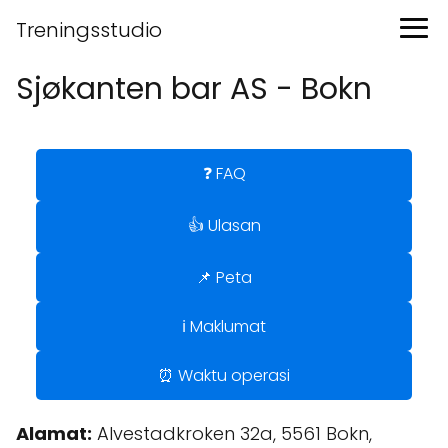
Treningsstudio
Sjøkanten bar AS - Bokn
❓ FAQ
👍 Ulasan
📌 Peta
ℹ️ Maklumat
⏰ Waktu operasi
Alamat:
Alvestadkroken 32a, 5561 Bokn,