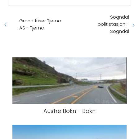
Sogndal
Grand frisør Tjøme
politistasjon -
AS - Tjøme
Sogndal
Austre Bokn - Bokn