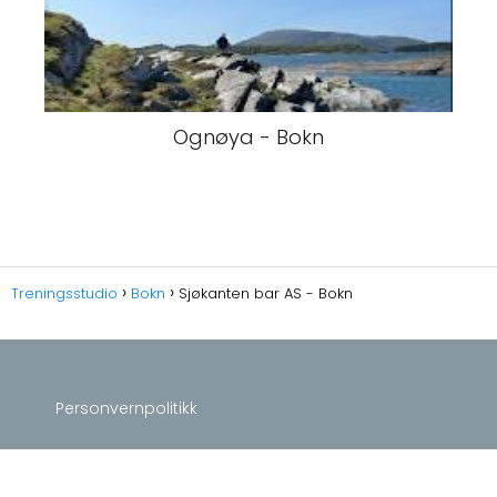
Ognøya - Bokn
Treningsstudio
Bokn
Sjøkanten bar AS - Bokn
Personvernpolitikk