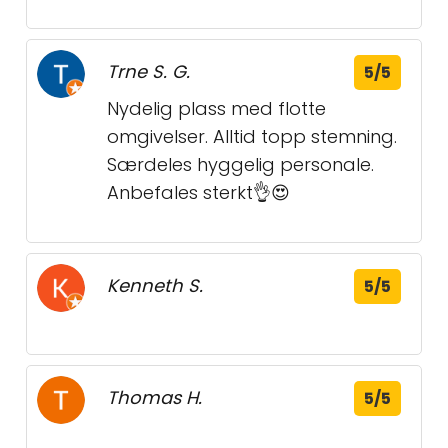
Trne S. G.
5/5
Nydelig plass med flotte
omgivelser. Alltid topp stemning.
Særdeles hyggelig personale.
Anbefales sterkt👌😍
Kenneth S.
5/5
Thomas H.
5/5