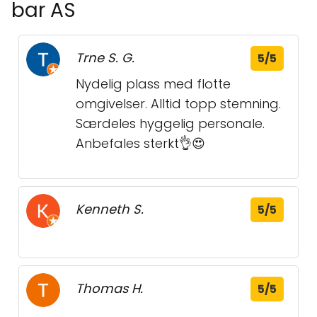
bar AS
Trne S. G.
5/5
Nydelig plass med flotte
omgivelser. Alltid topp stemning.
Særdeles hyggelig personale.
Anbefales sterkt👌😍
Kenneth S.
5/5
Thomas H.
5/5