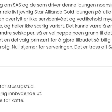
eg om SAS og de som driver denne loungen noensi
r relativt jevnlig Star Alliance Gold loungen på ut
elden overfylt er ikke servicenivået og vedlikehold m
, og heller ikke særlig variert. Det kunne være å øn
 andre selskaper, så er vel neppe noen grunn til det
omt en del valg primært for å gjøre tilbudet så bill
og rolig. Null stjerner for serveringen. Det er tross 
 for stussligstua.
ærlig innbydende ut.
e for kaffe.