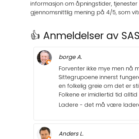
informasjon om åpningstider, tjeneste
gjennomsnittlig mening på 4/5, som vitn
👍 Anmeldelser av SA
borge A.
Forventer ikke mye men nå m
Sittegrupoene innerst fungerer 
en folkelig greie om det er s
Folkene er imidlertid tid allti
Ladere - det må være ladere 
Anders L.