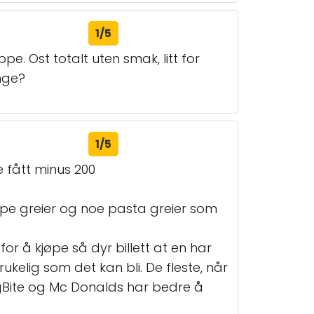
1/5
e. Ost totalt uten smak, litt for
nge?
1/5
 fått minus 200
pe greier og noe pasta greier som
or å kjøpe så dyr billett at en har
brukelig som det kan bli. De fleste, når
BigBite og Mc Donalds har bedre å