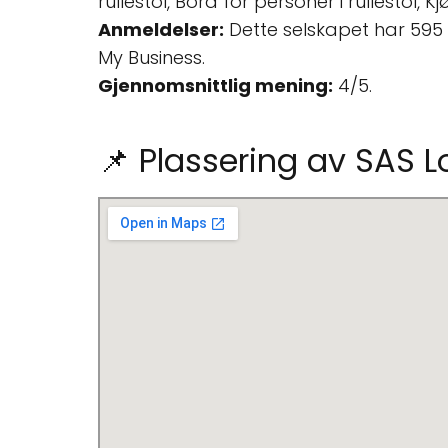
rullestol, Bord for personer i rullestol, K
Anmeldelser:
Dette selskapet har 595
My Business.
Gjennomsnittlig mening:
4/5.
📌 Plassering av SAS 