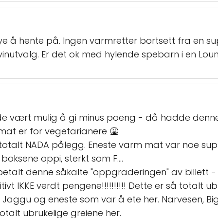
e å hente på. Ingen varmretter bortsett fra en supp
 vinutvalg. Er det ok med hylende spebarn i en Lou
urde vært mulig å gi minus poeng - då hadde denne
 mat er for vegetarianere 🤮
 totalt NADA pålegg. Eneste varm mat var noe sup
oksene oppi, sterkt som F....
talt denne såkalte "oppgraderingen" av billett - f
itivt IKKE verdt pengene!!!!!!!!!! Dette er så totalt u
isk. Jaggu og eneste som var å ete her. Narvesen, 
talt ubrukelige greiene her.