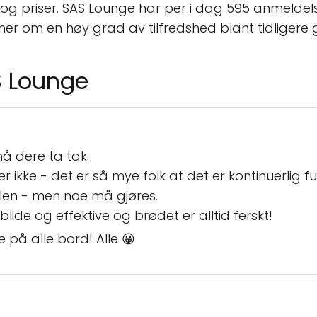
r og priser. SAS Lounge har per i dag 595 anmelde
er om en høy grad av tilfredshed blant tidligere g
S Lounge
å dere ta tak.
ikke - det er så mye folk at det er kontinuerlig fullt
tilen - men noe må gjøres.
d blide og effektive og brødet er alltid ferskt!
på alle bord! Alle 😀