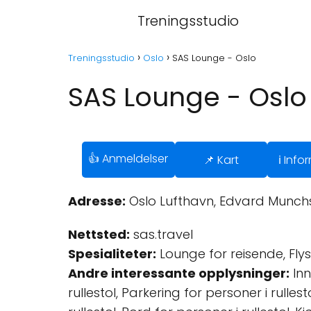
Treningsstudio
Treningsstudio
Oslo
SAS Lounge - Oslo
SAS Lounge - Oslo
👍 Anmeldelser
📌 Kart
ℹ️ Inf
Adresse:
Oslo Lufthavn, Edvard Munchs 
Nettsted:
sas.travel
Spesialiteter:
Lounge for reisende, Fly
Andre interessante opplysninger:
Inn
rullestol, Parkering for personer i rullest