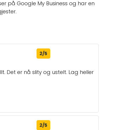
lser på Google My Business og har en
jester.
2/5
. Det er nå slity og ustelt. Lag heller
2/5