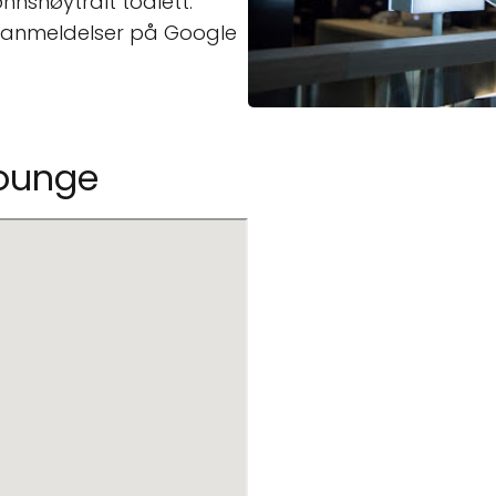
jønnsnøytralt toalett.
 anmeldelser på Google
Lounge