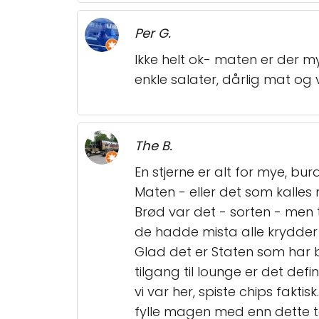
Per G.
Ikke helt ok- maten er der my
enkle salater, dårlig mat og
The B.
En stjerne er alt for mye, b
Maten - eller det som kalles
Brød var det - sorten - men
de hadde mista alle krydder b
Glad det er Staten som har be
tilgang til lounge er det defin
vi var her, spiste chips fakt
fylle magen med enn dette to