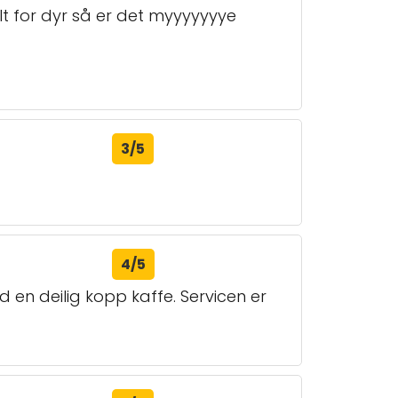
alt for dyr så er det myyyyyyye
3/5
4/5
ed en deilig kopp kaffe. Servicen er