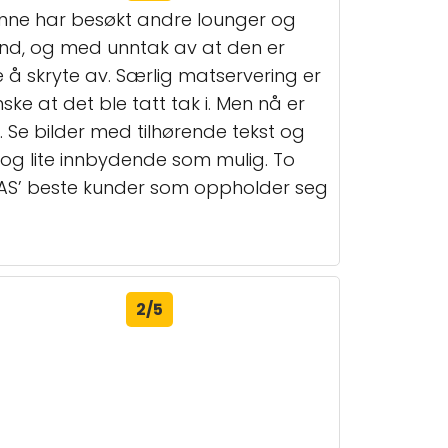
nne har besøkt andre lounger og
land, og med unntak av at den er
ye å skryte av. Særlig matservering er
ske at det ble tatt tak i. Men nå er
. Se bilder med tilhørende tekst og
ig og lite innbydende som mulig. To
alt SAS’ beste kunder som oppholder seg
2/5