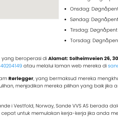
Onsdag: Døgnåpen
Søndag: Døgnåpen
Tirsdag: Døgnåpent
Torsdag: Døgnåpen
 yang beroperasi di
Alamat: Solheimveien 26, 30
n
40204149
atau melalui laman web mereka di
san
alam
Rørlegger
, yang bermaksud mereka mengkhus
ihan, menjadikan mereka pilihan yang baik jik
ande i Vestfold, Norway, Sande VVS AS berada d
cepat untuk memulakan kerja-kerja jika anda m