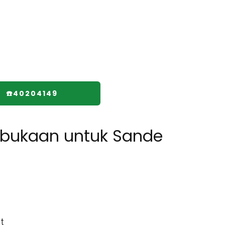
☎️40204149
bukaan untuk Sande
t