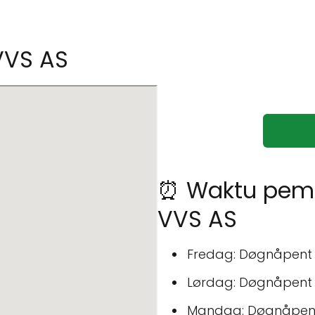
VVS AS
⏰ Waktu pem
VVS AS
Fredag: Døgnåpent
Lørdag: Døgnåpent
Mandag: Døgnåpen