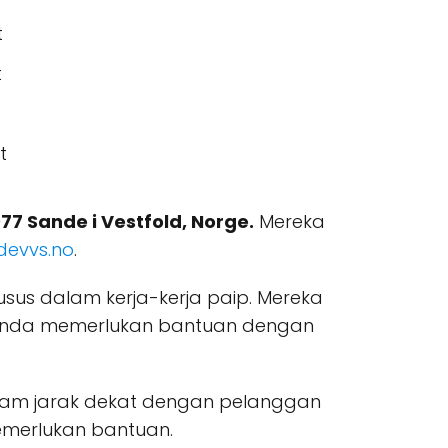
t
t
t
77 Sande i Vestfold, Norge.
Mereka
devvs.no
.
us dalam kerja-kerja paip. Mereka
a anda memerlukan bantuan dengan
alam jarak dekat dengan pelanggan
emerlukan bantuan.