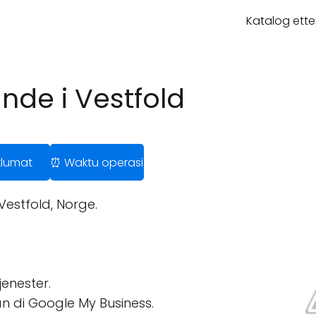
Katalog ette
nde i Vestfold
klumat
⏰ Waktu operasi
Vestfold, Norge.
enester.
n di Google My Business.