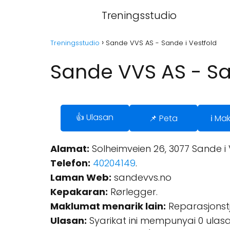
Treningsstudio
Treningsstudio
Sande VVS AS - Sande i Vestfold
Sande VVS AS - Sa
👍 Ulasan
📌 Peta
ℹ️ Ma
Alamat:
Solheimveien 26, 3077 Sande i 
Telefon:
40204149
.
Laman Web:
sandevvs.no
Kepakaran:
Rørlegger.
Maklumat menarik lain:
Reparasjonstj
Ulasan:
Syarikat ini mempunyai 0 ulasa