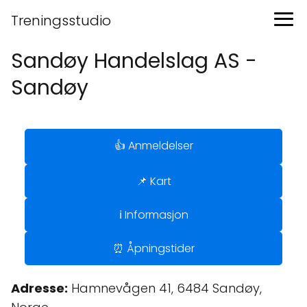
Treningsstudio
Sandøy Handelslag AS -
Sandøy
👍 Anmeldelser
📌 Kart
ℹ️ Informasjon
⏰ Åpningstider
Adresse:
Hamnevågen 41, 6484 Sandøy,