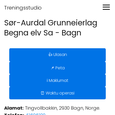
Treningsstudio
Sør-Aurdal Grunneierlag
Begna elv Sa - Bagn
👍 Ulasan
📌 Peta
ℹ️ Maklumat
⏰ Waktu operasi
Alamat:
Tingvollbakkin, 2930 Bagn, Norge.