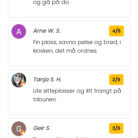
og gå på do
Arne W. S.
4/5
Fin plass, savna pølse og brød, i
kiosken, det må ordnes.
Tanja S. H.
2/5
Lite sitteplasser og litt trangt på
tribunen.
Geir S.
3/5