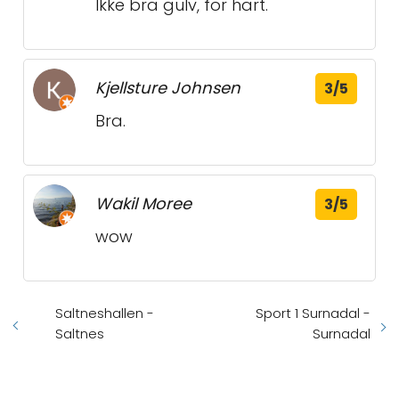
Ikke bra gulv, for hart.
Kjellsture Johnsen
3/5
Bra.
Wakil Moree
3/5
wow
Saltneshallen -
Sport 1 Surnadal -
Saltnes
Surnadal