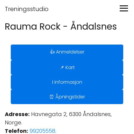
Treningsstudio
Rauma Rock - Åndalsnes
👍 Anmeldelser
📌 Kart
ℹ️ Informasjon
⏰ Åpningstider
Adresse:
Havnegata 2, 6300 Åndalsnes,
Norge.
Telefon:
99205558
.