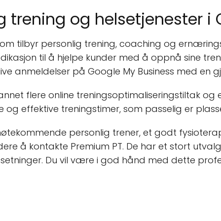
 trening og helsetjenester i 
 som tilbyr personlig trening, coaching og ernæring
dikasjon til å hjelpe kunder med å oppnå sine tre
itive anmeldelser på Google My Business med en gj
nt annet flere online treningsoptimaliseringstiltak
e og effektive treningstimer, som passelig er plasse
møtekommende personlig trener, et godt fysioterapi
rdere å kontakte Premium PT. De har et stort utvalg
etninger. Du vil være i god hånd med dette profe