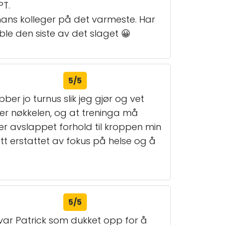
PT.
ans kolleger på det varmeste. Har
le den siste av det slaget 😀
5/5
ber jo turnus slik jeg gjør og vet
t er nøkkelen, og at treninga må
 mer avslappet forhold til kroppen min
itt erstattet av fokus på helse og å
5/5
t var Patrick som dukket opp for å