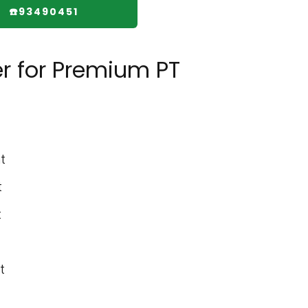
☎️93490451
r for Premium PT
t
t
t
t