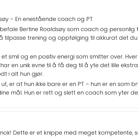
dsøy – En enestående coach og PT
efale Bertine Roaldsøy som coach og personlig tr
 tilpasse trening og oppfølging til akkurat det du 
 et smil og en positiv energi som smitter over. Hv
 en unik evne til å få deg til å yte det lille ekstra
 i alt hun gjør.
ne ut, er at hun ikke bare er en PT – hun er en som 
dine mål. Hun er rett og slett en coach som yter det
 nok! Dette er et knippe med meget kompetente, s