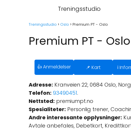
Treningsstudio
Treningsstudio
Oslo
Premium PT - Oslo
Premium PT - Oslo
👍 Anmeldelser
📌 Kart
ℹ️ Inf
Adresse:
Kranveien 22, 0684 Oslo, Norg
Telefon:
93490451
.
Nettsted:
premiumpt.no
Spesialiteter:
Personlig trener, Coachi
Andre interessante opplysninger:
Kur
Avtale anbefales, Debetkort, Kredittkort