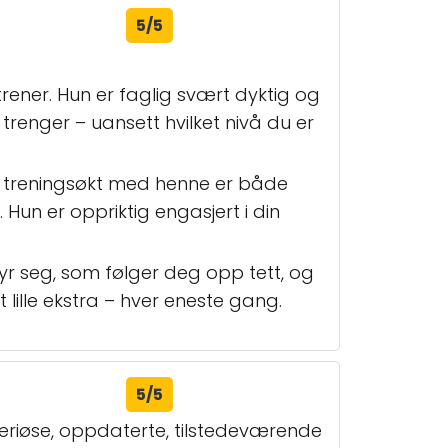
5/5
ener. Hun er faglig svært dyktig og
trenger – uansett hvilket nivå du er
er treningsøkt med henne er både
. Hun er oppriktig engasjert i din
bryr seg, som følger deg opp tett, og
 lille ekstra – hver eneste gang.
5/5
eriøse, oppdaterte, tilstedeværende