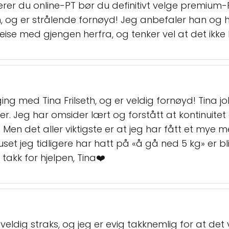
erer du online-PT bør du definitivt velge premium-
 og er strålende fornøyd! Jeg anbefaler han og h
se med gjengen herfra, og tenker vel at det ikke b
ng med Tina Frilseth, og er veldig fornøyd! Tina job
er. Jeg har omsider lært og forstått at kontinuite
t. Men det aller viktigste er at jeg har fått et mye
uset jeg tidligere har hatt på «å gå ned 5 kg» er bl
n takk for hjelpen, Tina❤️
å veldig straks, og jeg er evig takknemlig for at de