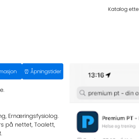
Katalog ette
ormasjon
⏰ Åpningstider
e.
ng, Ernæringsfysiolog.
s på nettet, Toalett,
.