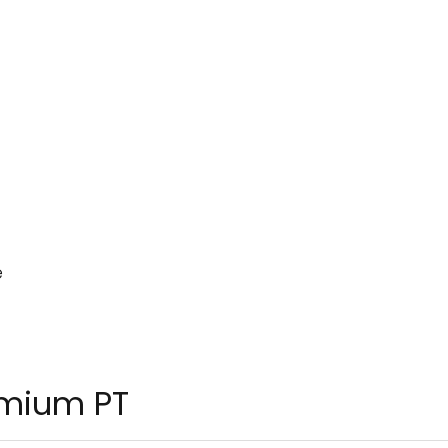
e
emium PT