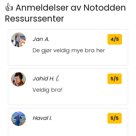
👍 Anmeldelser av Notodden
Ressurssenter
Jan A.
4/5
De gjør veldig mye bra her
Jahid H. (.
5/5
Veldig bra!
Haval I.
5/5