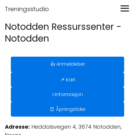
Treningsstudio
Notodden Ressurssenter -
Notodden
👍 Anmeldelser
📌 Kart
ℹ️ Informasjon
⏰ Åpningstider
Adresse:
Heddalsvegen 4, 3674 Notodden,