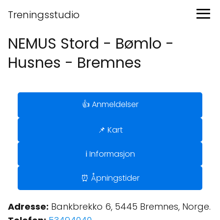
Treningsstudio
NEMUS Stord - Bømlo -
Husnes - Bremnes
👍 Anmeldelser
📌 Kart
ℹ️ Informasjon
⏰ Åpningstider
Adresse:
Bankbrekko 6, 5445 Bremnes, Norge.