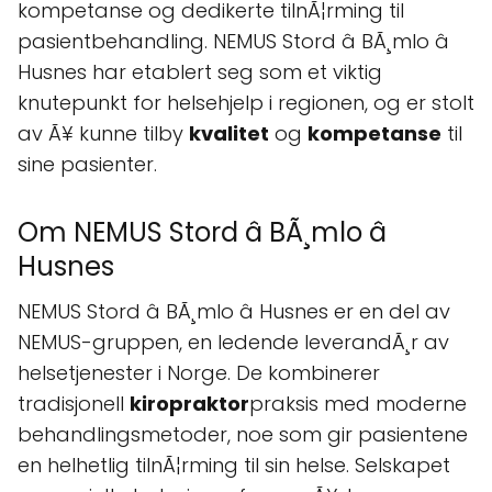
kompetanse og dedikerte tilnÃ¦rming til
pasientbehandling. NEMUS Stord â BÃ¸mlo â
Husnes har etablert seg som et viktig
knutepunkt for helsehjelp i regionen, og er stolt
av Ã¥ kunne tilby
kvalitet
og
kompetanse
til
sine pasienter.
Om NEMUS Stord â BÃ¸mlo â
Husnes
NEMUS Stord â BÃ¸mlo â Husnes er en del av
NEMUS-gruppen, en ledende leverandÃ¸r av
helsetjenester i Norge. De kombinerer
tradisjonell
kiropraktor
praksis med moderne
behandlingsmetoder, noe som gir pasientene
en helhetlig tilnÃ¦rming til sin helse. Selskapet