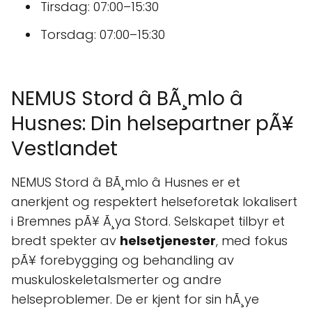
Tirsdag: 07:00–15:30
Torsdag: 07:00–15:30
NEMUS Stord â BÃ¸mlo â
Husnes: Din helsepartner pÃ¥
Vestlandet
NEMUS Stord â BÃ¸mlo â Husnes er et
anerkjent og respektert helseforetak lokalisert
i Bremnes pÃ¥ Ã¸ya Stord. Selskapet tilbyr et
bredt spekter av
helsetjenester
, med fokus
pÃ¥ forebygging og behandling av
muskuloskeletalsmerter og andre
helseproblemer. De er kjent for sin hÃ¸ye