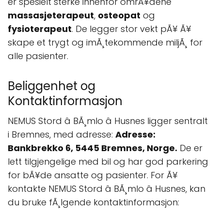
er spesielt sterke innenfor omrÃ¥dene
massasjeterapeut
,
osteopat
og
fysioterapeut
. De legger stor vekt pÃ¥ Ã¥
skape et trygt og imÃ¸tekommende miljÃ¸ for
alle pasienter.
Beliggenhet og
Kontaktinformasjon
NEMUS Stord â BÃ¸mlo â Husnes ligger sentralt
i Bremnes, med adresse:
Adresse:
Bankbrekko 6, 5445 Bremnes, Norge.
De er
lett tilgjengelige med bil og har god parkering
for bÃ¥de ansatte og pasienter. For Ã¥
kontakte NEMUS Stord â BÃ¸mlo â Husnes, kan
du bruke fÃ¸lgende kontaktinformasjon: