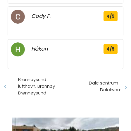
Cody F.
4/5
Håkon
4/5
Brønnøysund
Dale sentrum -
lufthavn, Brønnøy -
Dalekvam
Brønnøysund