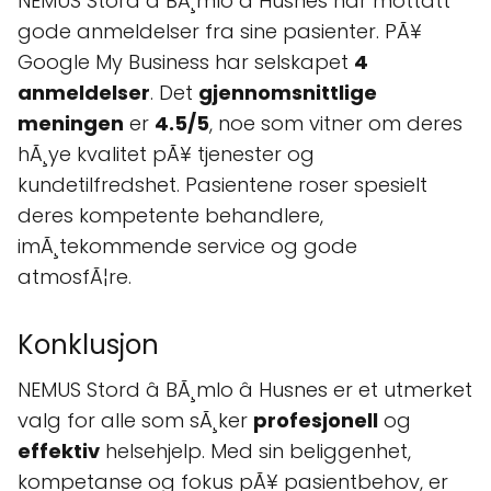
NEMUS Stord â BÃ¸mlo â Husnes har mottatt
gode anmeldelser fra sine pasienter. PÃ¥
Google My Business har selskapet
4
anmeldelser
. Det
gjennomsnittlige
meningen
er
4.5/5
, noe som vitner om deres
hÃ¸ye kvalitet pÃ¥ tjenester og
kundetilfredshet. Pasientene roser spesielt
deres kompetente behandlere,
imÃ¸tekommende service og gode
atmosfÃ¦re.
Konklusjon
NEMUS Stord â BÃ¸mlo â Husnes er et utmerket
valg for alle som sÃ¸ker
profesjonell
og
effektiv
helsehjelp. Med sin beliggenhet,
kompetanse og fokus pÃ¥ pasientbehov, er