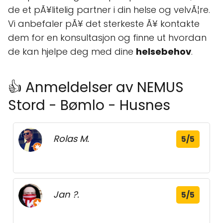
de et pÃ¥litelig partner i din helse og velvÃ¦re.
Vi anbefaler pÃ¥ det sterkeste Ã¥ kontakte
dem for en konsultasjon og finne ut hvordan
de kan hjelpe deg med dine
helsebehov
.
👍 Anmeldelser av NEMUS
Stord - Bømlo - Husnes
Rolas M.
5/5
Jan ?.
5/5