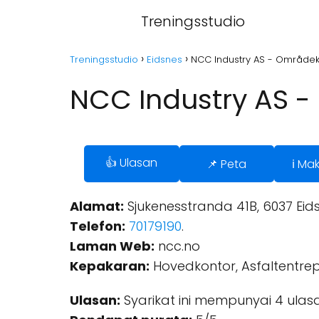
Treningsstudio
Treningsstudio
Eidsnes
NCC Industry AS - Områdeko
NCC Industry AS -
👍 Ulasan
📌 Peta
ℹ️ Ma
Alamat:
Sjukenesstranda 41B, 6037 Eids
Telefon:
70179190
.
Laman Web:
ncc.no
Kepakaran:
Hovedkontor, Asfaltentrep
Ulasan:
Syarikat ini mempunyai 4 ulasa