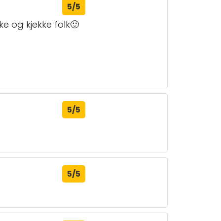
5/5
 og kjekke folk🙂
5/5
5/5