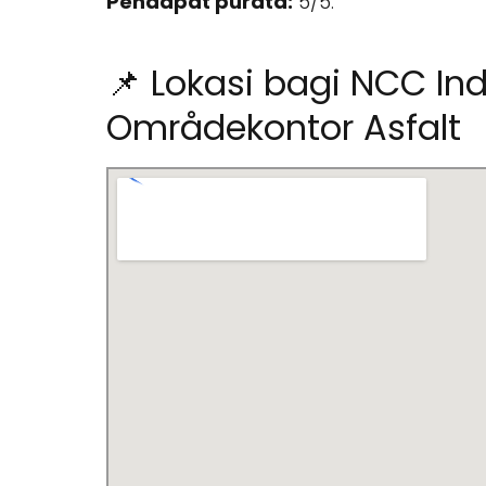
Pendapat purata:
5/5.
📌 Lokasi bagi NCC Ind
Områdekontor Asfalt