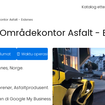
Katalog ette
ntor Asfalt - Eidsnes
 Områdekontor Asfalt - 
klumat
⏰ Waktu operasi
nes, Norge.
renør, Asfaltprodusent.
n di Google My Business.