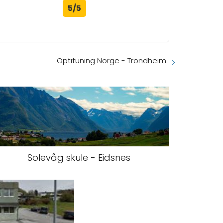
5/5
Optituning Norge - Trondheim
Solevåg skule - Eidsnes