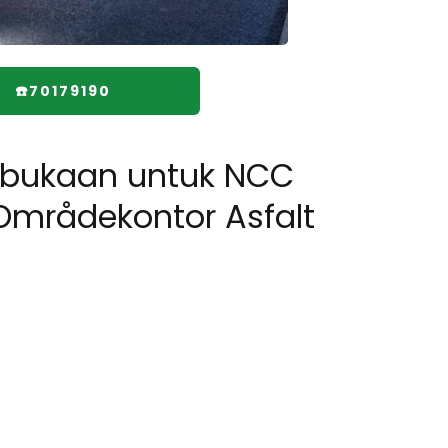
☎️70179190
bukaan untuk NCC
 Områdekontor Asfalt