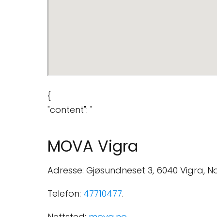
{
"content": "
MOVA Vigra
Adresse: Gjøsundneset 3, 6040 Vigra, N
Telefon:
47710477
.
Nettsted:
mova.no
.