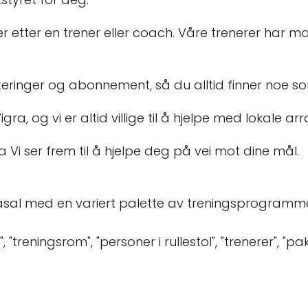
etter en trener eller coach. Våre trenerer har mange
akteringer og abonnement, så du alltid finner noe 
gra, og vi er altid villige til å hjelpe med lokale a
Vi ser frem til å hjelpe deg på vei mot dine mål.
sal med en variert palette av treningsprogrammer o
 "treningsrom", "personer i rullestol", "trenerer", "p