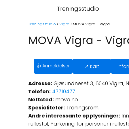
Treningsstudio
Treningsstudio
Vigra
MOVA Vigra - Vigra
MOVA Vigra - Vigr
👍 Anmeldelser
📌 Kart
ℹ️ Inf
Adresse:
Gjøsundneset 3, 6040 Vigra, N
Telefon:
47710477
.
Nettsted:
mova.no
Spesialiteter:
Treningsrom.
Andre interessante opplysninger:
Inn
rullestol, Parkering for personer i rullest