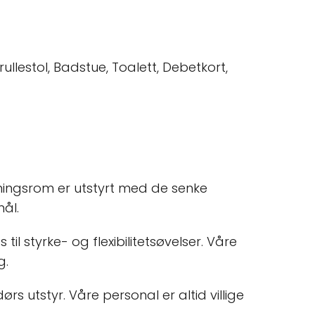
ullestol, Badstue, Toalett, Debetkort,
eningsrom er utstyrt med de senke
mål.
l styrke- og flexibilitetsøvelser. Våre
g.
rs utstyr. Våre personal er altid villige