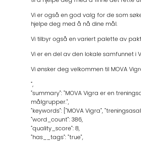
Vi er også en god valg for de som søker 
hjelpe deg med å nå dine mål.
Vi tilbyr også en variert palette av p
Vi er en del av den lokale samfunnet i Vi
Vi ønsker deg velkommen til MOVA Vigra 
",
"summary": "MOVA Vigra er en treningsa
målgrupper.",
"keywords": ["MOVA Vigra", "treningsasal",
"word_count": 386,
"quality_score": 8,
"has__tags": "true",