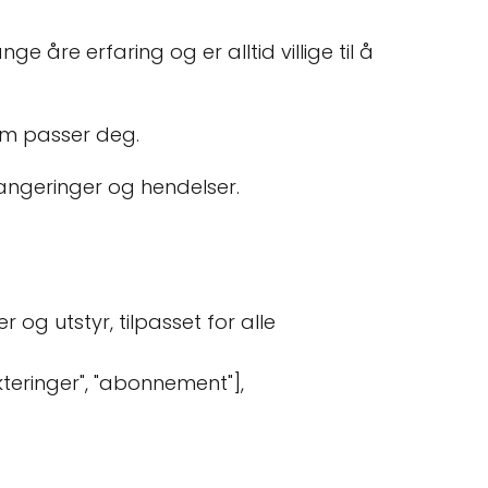
 åre erfaring og er alltid villige til å
som passer deg.
rrangeringer og hendelser.
g utstyr, tilpasset for alle
akteringer", "abonnement"],