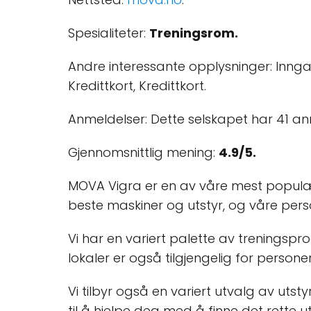
Spesialiteter:
Treningsrom.
Andre interessante opplysninger: Inngang
Kredittkort, Kredittkort.
Anmeldelser: Dette selskapet har 41 a
Gjennomsnittlig mening:
4.9/5.
MOVA Vigra er en av våre mest populære
beste maskiner og utstyr, og våre person
Vi har en variert palette av treningspro
lokaler er også tilgjengelig for persone
Vi tilbyr også en variert utvalg av utst
til å hjelpe deg med å finne det rette u