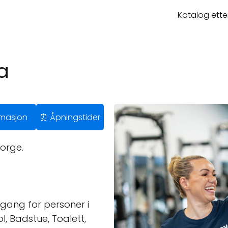
Katalog ette
a
ormasjon
⏰ Åpningstider
orge.
gang for personer i
ol, Badstue, Toalett,