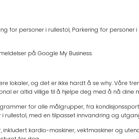
 for personer i rullestol, Parkering for personer i r
nmeldelser på Google My Business.
 lokaler, og det er ikke hardt å se why. Våre tr
al er altid villige til å hjelpe deg med å nå dine 
grammer for alle målgrupper, fra kondisjonssports ti
r i rullestol, med en tilpasset innvandring og utgan
yr, inkludert kardio-maskiner, vektmaskiner og utendø
tstyret for deg.