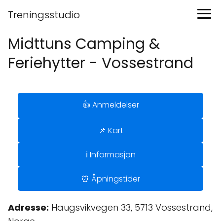
Treningsstudio
Midttuns Camping &
Feriehytter - Vossestrand
👍 Anmeldelser
📌 Kart
ℹ️ Informasjon
⏰ Åpningstider
Adresse:
Haugsvikvegen 33, 5713 Vossestrand,