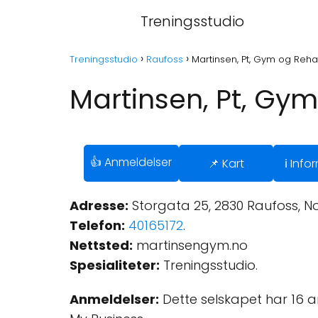
Treningsstudio
Treningsstudio
Raufoss
Martinsen, Pt, Gym og Reha
Martinsen, Pt, Gym
👍 Anmeldelser
📌 Kart
ℹ️ Inf
Adresse:
Storgata 25, 2830 Raufoss, N
Telefon:
40165172
.
Nettsted:
martinsengym.no
Spesialiteter:
Treningsstudio.
Anmeldelser:
Dette selskapet har 16 