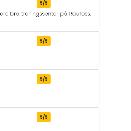
5/5
flere bra treningssenter på Raufoss.
5/5
5/5
5/5