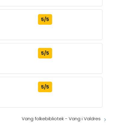
5/5
5/5
5/5
Vang folkebibliotek - Vang i Valdres