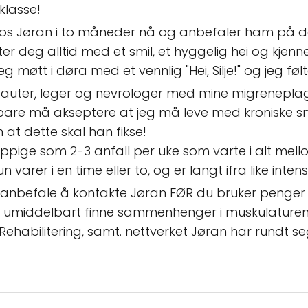
klasse!
 hos Jøran i to måneder nå og anbefaler ham på d
er deg alltid med et smil, et hyggelig hei og kjen
jeg møtt i døra med et vennlig "Hei, Silje!" og je
rapauter, leger og nevrologer med mine migrenepla
bare må akseptere at jeg må leve med kroniske sm
 at dette skal han fikse!
ppige som 2-3 anfall per uke som varte i alt mello
n varer i en time eller to, og er langt ifra like int
eg anbefale å kontakte Jøran FØR du bruker penger
 umiddelbart finne sammenhenger i muskulaturen 
ehabilitering, samt. nettverket Jøran har rundt se