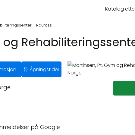
Katalog ette
biliteringssenter - Raufoss
 og Rehabiliteringssent
ormasjon
⏰ Åpningstider
orge.
anmeldelser på Google