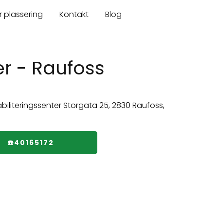
r plassering
Kontakt
Blog
er - Raufoss
☎️40165172