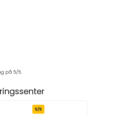
ng på 5/5.
ringssenter
5/5