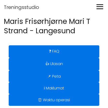
Treningsstudio
Maris Frisørhjørne Mari T
Strand - Langesund
❓ FAQ
👍 Ulasan
📌 Peta
ℹ️ Maklumat
⏰ Waktu operasi