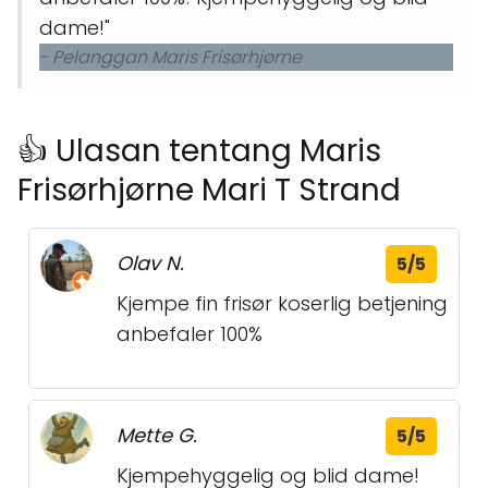
dame!"
- Pelanggan Maris Frisørhjørne
👍 Ulasan tentang Maris
Frisørhjørne Mari T Strand
Olav N.
5/5
Kjempe fin frisør koserlig betjening
anbefaler 100%
Mette G.
5/5
Kjempehyggelig og blid dame!