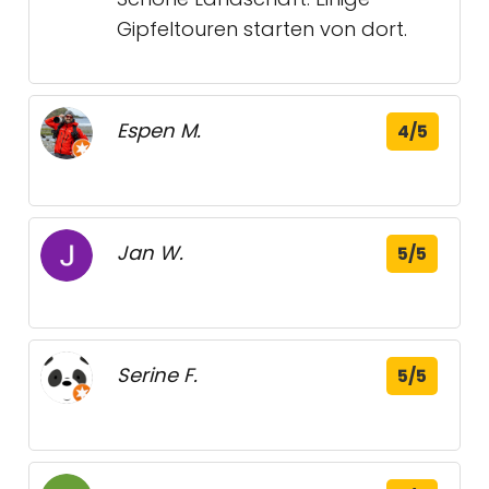
Gipfeltouren starten von dort.
Espen M.
4/5
Jan W.
5/5
Serine F.
5/5