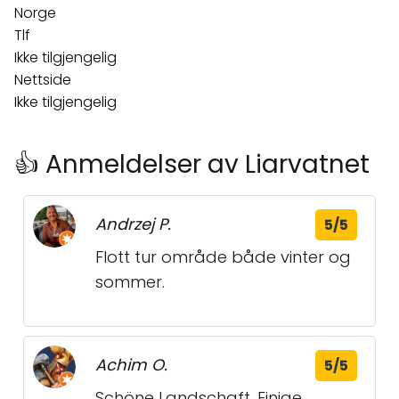
Norge
Tlf
Ikke tilgjengelig
Nettside
Ikke tilgjengelig
👍 Anmeldelser av Liarvatnet
Andrzej P.
5/5
Flott tur område både vinter og
sommer.
Achim O.
5/5
Schöne Landschaft. Einige