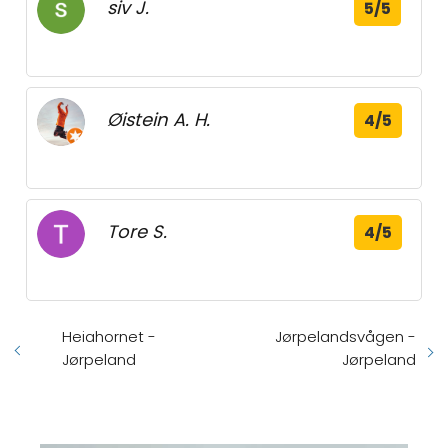
siv J.
5/5
Øistein A. H.
4/5
Tore S.
4/5
Heiahornet -
Jørpelandsvågen -
Jørpeland
Jørpeland