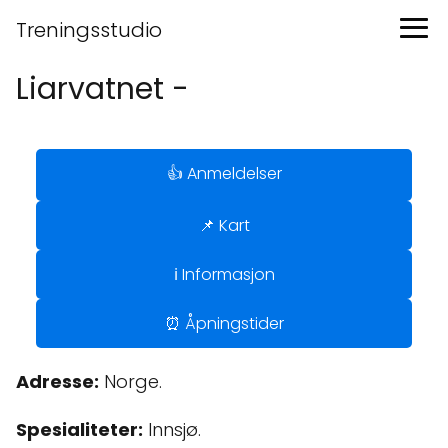
Treningsstudio
Liarvatnet -
👍 Anmeldelser
📌 Kart
ℹ️ Informasjon
⏰ Åpningstider
Adresse:
Norge.
Spesialiteter:
Innsjø.