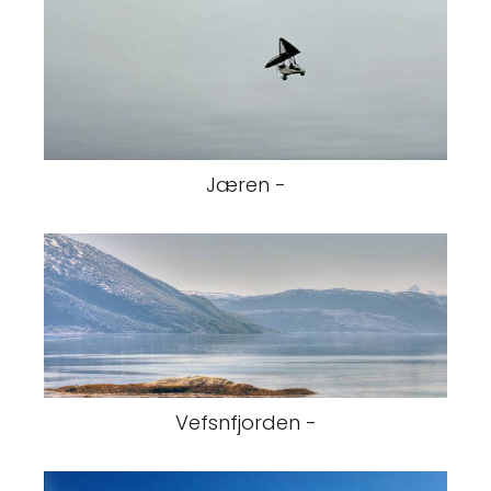
Jæren -
Vefsnfjorden -