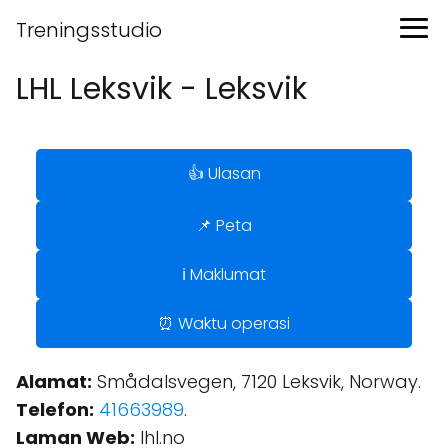
Treningsstudio
LHL Leksvik - Leksvik
👍 Ulasan
📌 Peta
ℹ️ Maklumat
⏰ Waktu operasi
Alamat:
Smådalsvegen, 7120 Leksvik, Norway.
Telefon:
41663989
.
Laman Web:
lhl.no