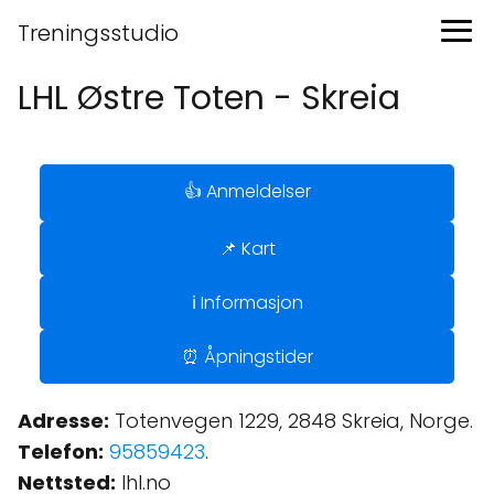
Treningsstudio
LHL Østre Toten - Skreia
👍 Anmeldelser
📌 Kart
ℹ️ Informasjon
⏰ Åpningstider
Adresse:
Totenvegen 1229, 2848 Skreia, Norge.
Telefon:
95859423
.
Nettsted:
lhl.no