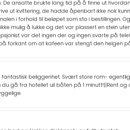
. De ansatte brukte lang tid på å finne ut hvorda
 skrive ut kvittering, de hadde åpenbart ikke nok ku
len i forhold til beløpet som sto i bestillingen. O
ke mulig å lukke og det var plassert en stein utenf
resepsjonist var det ingen der og ingen svarte på t
jon på forkant om at kafeen var stengt den helgen
fantastisk beliggenhet. Svært store rom- egentlig 
du gå fra hotellet uil båten på 1 minutt!||Rent og o
ggelige.