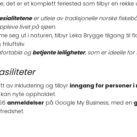
det er et komplett feriested som tilbyr en rekke ul
esialitetene
er utleie av tradisjonelle norske fiskeb
pleve livet på sjøen.
seg ut i naturen, tilbyr Leka Brygge tilgang til f
riluftsliv.
mfortable og
betjente leiligheter
, som er ideelle for
siliteter
 av inkludering og tilbyr
inngang for personer i r
le kan nyte oppholdet.
156
anmeldelser
på Google My Business, med en
g
lfredshet.