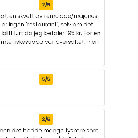
2/5
salat, en skvett av remulade/majones
t er ingen "restaurant", selv om det
itt lurt da jeg betaler 195 kr. For en
erømte fiskesuppa var oversaltet, men
5/5
2/5
ng, men det bodde mange tyskere som