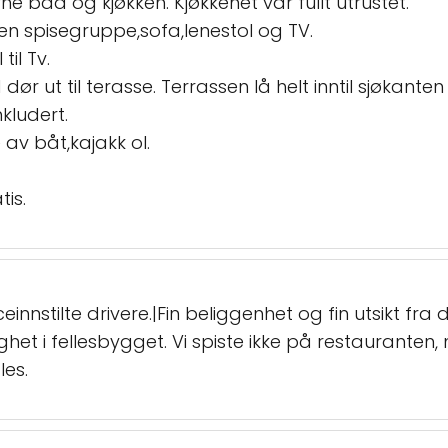
rne bad og kjøkken. Kjøkkenet var fullt utrustet.
ten spisegruppe,sofa,lenestol og TV.
til Tv.
dør ut til terasse. Terrassen lå helt inntil sjøkant
kludert.
e av båt,kajakk ol.
tis.
einnstilte drivere.|Fin beliggenhet og fin utsikt fra d
ilighet i fellesbygget. Vi spiste ikke på restaurante
es.