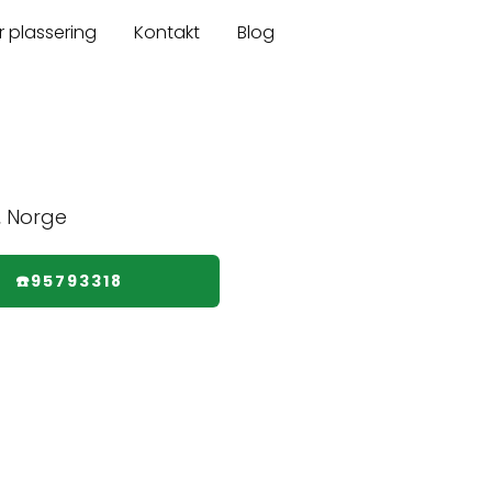
r plassering
Kontakt
Blog
☎️95793318