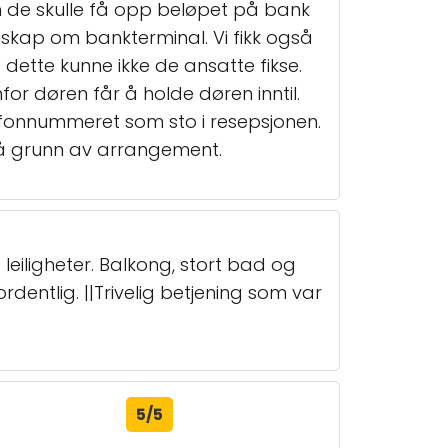
n de skulle få opp beløpet på bank
nnskap om bankterminal. Vi fikk også
g dette kunne ikke de ansatte fikse.
or døren får å holde døren inntil.
elefonnummeret som sto i resepsjonen.
 på grunn av arrangement.
leiligheter. Balkong, stort bad og
rdentlig. ||Trivelig betjening som var
5/5