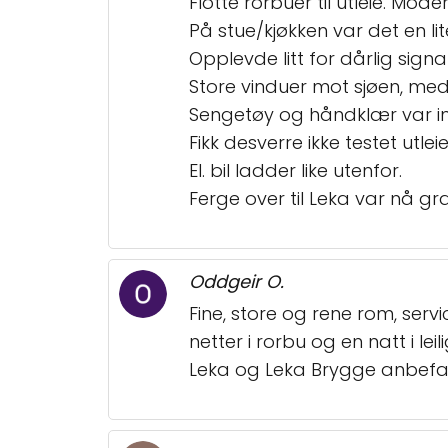
Flotte rorbuer til utleie. Mode
På stue/kjøkken var det en li
Opplevde litt for dårlig signal 
Store vinduer mot sjøen, med 
Sengetøy og håndklær var in
Fikk desverre ikke testet utlei
El. bil ladder like utenfor.
Ferge over til Leka var nå gra
Oddgeir O.
Fine, store og rene rom, servic
netter i rorbu og en natt i le
Leka og Leka Brygge anbefal