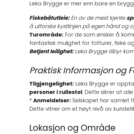
Leka Brygge er mer enn bare en brygge; 
Fiskebåtutleie:
En av de mest kjente
sp
å utforske kystlinjen på egen hånd og op
Turområde:
For de som ønsker å komme 
fantastisk mulighet for fotturer, fiske og f
Betjent leilighet:
Leka Brygge tilbyr ko
Praktisk Informasjon og Fa
Tilgjengelighet:
Leka Brygge er opptatt
personer i rullestol
. Dette sikrer at al
*
Anmeldelser:
Selskapet har samlet 
Dette vitner om et høyt nivå av kundeti
Lokasjon og Område