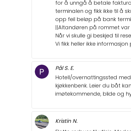
for å unngå å betale faktura
terminalen og fikk ikke til å
opp feil beløp på bank termina
||Altandøren på rommet var ik
Når vi skulle gi beskjed til 
Vi fikk heller ikke informas
Pål S. E.
Hotell/overnattingssted med 
kjøkkenbenk. Leier du båt kan 
imøtekommende, blide og hy
Kristin N.