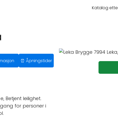
Katalog ette
a
ormasjon
⏰ Åpningstider
 Betjent leilighet.
gang for personer i
l.