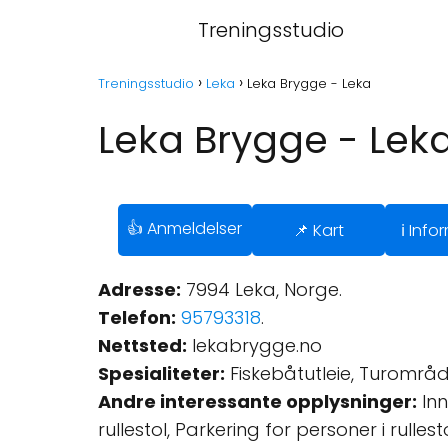
Treningsstudio
Treningsstudio
Leka
Leka Brygge - Leka
Leka Brygge - Lek
👍 Anmeldelser
📌 Kart
ℹ️ Inf
Adresse:
7994 Leka, Norge.
Telefon:
95793318
.
Nettsted:
lekabrygge.no
Spesialiteter:
Fiskebåtutleie, Turområde,
Andre interessante opplysninger:
Inn
rullestol, Parkering for personer i rullesto