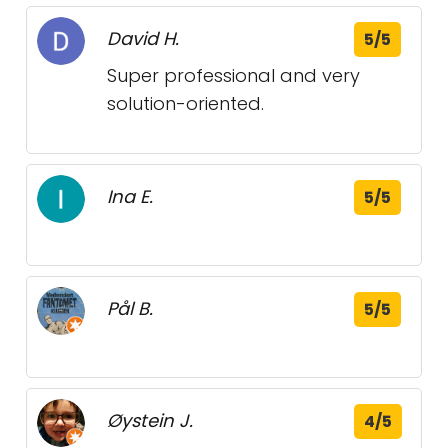
David H.
5/5
Super professional and very
solution-oriented.
Ina E.
5/5
Pål B.
5/5
Øystein J.
4/5