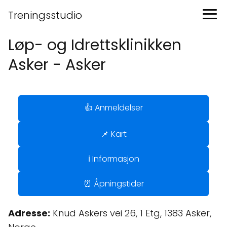
Treningsstudio
Løp- og Idrettsklinikken
Asker - Asker
👍 Anmeldelser
📌 Kart
ℹ️ Informasjon
⏰ Åpningstider
Adresse:
Knud Askers vei 26, 1 Etg, 1383 Asker,