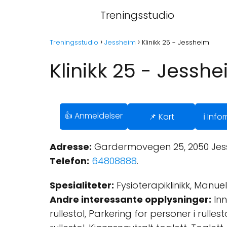
Treningsstudio
Treningsstudio
Jessheim
Klinikk 25 - Jessheim
Klinikk 25 - Jessh
👍 Anmeldelser
📌 Kart
ℹ️ Inf
Adresse:
Gardermovegen 25, 2050 Jess
Telefon:
64808888
.
Spesialiteter:
Fysioterapiklinikk, Manuel
Andre interessante opplysninger:
Inn
rullestol, Parkering for personer i rullest