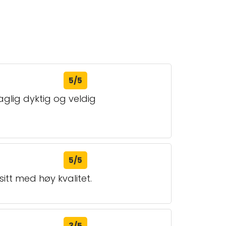
5/5
glig dyktig og veldig
5/5
itt med høy kvalitet.
3/5