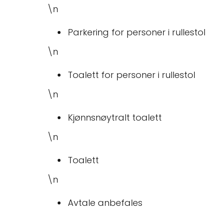
\n
Parkering for personer i rullestol
\n
Toalett for personer i rullestol
\n
Kjønnsnøytralt toalett
\n
Toalett
\n
Avtale anbefales