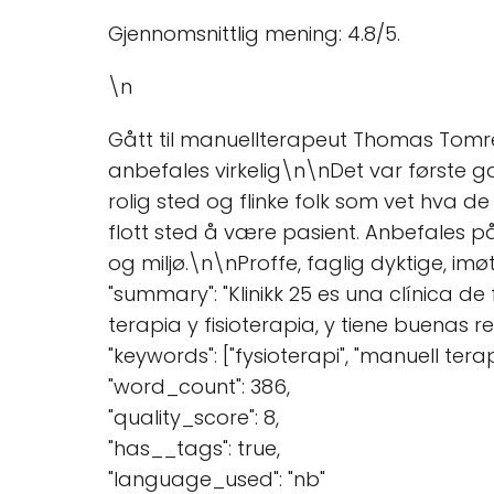
Gjennomsnittlig mening: 4.8/5.
\n
Gått til manuellterapeut Thomas Tomr
anbefales virkelig\n\nDet var første ga
rolig sted og flinke folk som vet hva d
flott sted å være pasient. Anbefales
og miljø.\n\nProffe, faglig dyktige, i
"summary": "Klinikk 25 es una clínica d
terapia y fisioterapia, y tiene buenas r
"keywords": ["fysioterapi", "manuell terapi
"word_count": 386,
"quality_score": 8,
"has__tags": true,
"language_used": "nb"