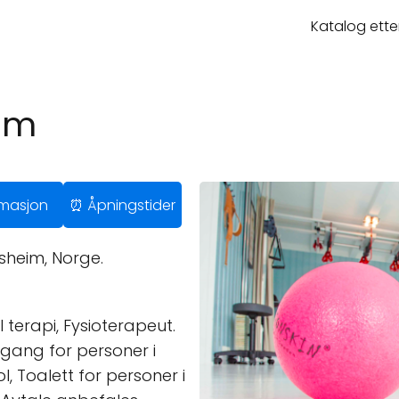
Katalog ette
eim
ormasjon
⏰ Åpningstider
heim, Norge.
l terapi, Fysioterapeut.
gang for personer i
ol, Toalett for personer i