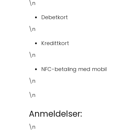
\n
Debetkort
\n
Kredittkort
\n
NFC-betaling med mobil
\n
\n
Anmeldelser:
\n