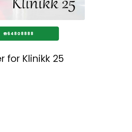
☎️64808888
 for Klinikk 25