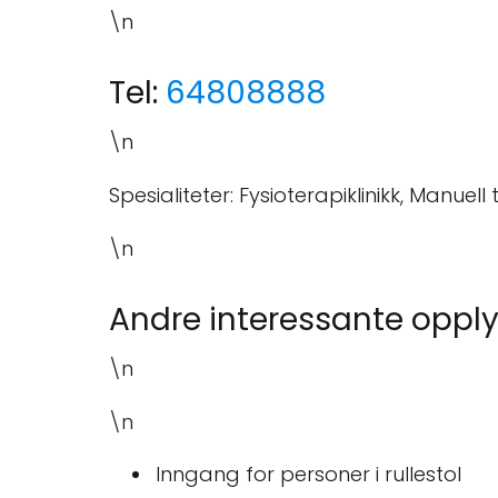
\n
Tel:
64808888
\n
Spesialiteter: Fysioterapiklinikk, Manuell
\n
Andre interessante opply
\n
\n
Inngang for personer i rullestol