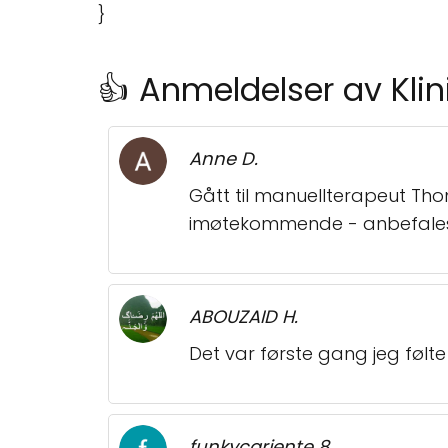
}
👍 Anmeldelser av Klin
Anne D.
Gått til manuellterapeut Th
imøtekommende - anbefales 
ABOUZAID H.
Det var første gang jeg følte
funkycarjente 8.