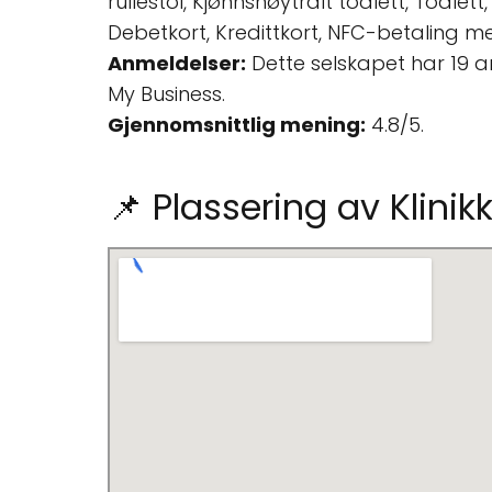
rullestol, Kjønnsnøytralt toalett, Toalett
Debetkort, Kredittkort, NFC-betaling m
Anmeldelser:
Dette selskapet har 19 
My Business.
Gjennomsnittlig mening:
4.8/5.
📌 Plassering av Klinik