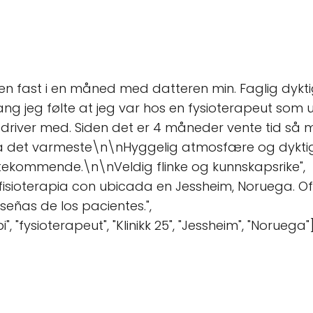
en fast i en måned med datteren min. Faglig dyk
ng jeg følte at jeg var hos en fysioterapeut som u
e driver med. Siden det er 4 måneder vente tid så m
 på det varmeste\n\nHyggelig atmosfære og dyktig
møtekommende.\n\nVeldig flinke og kunnskapsrike",
e fisioterapia con ubicada en Jessheim, Noruega. Of
eseñas de los pacientes.",
", "fysioterapeut", "Klinikk 25", "Jessheim", "Noruega"]