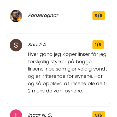
Panzeragnar
5/5
Shadi A.
1/5
Hver gang jeg kjøper linser får jeg
forskjellig styrker på begge
linsene, noe som gjør veldig vondt
og er irriterende for øynene. Har
og så opplevd at linsene ble delt i
2 mens de var i øynene.
Ingar N. O.
5/5