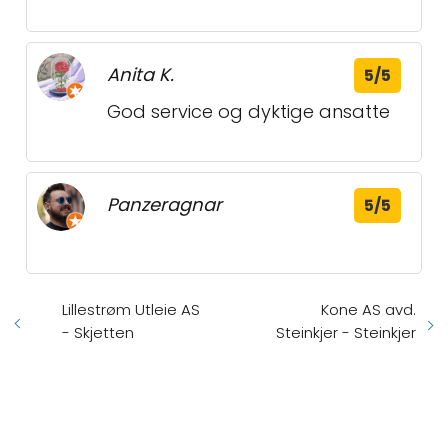
Anita K.
5/5
God service og dyktige ansatte
Panzeragnar
5/5
Lillestrøm Utleie AS
Kone AS avd.
- Skjetten
Steinkjer - Steinkjer