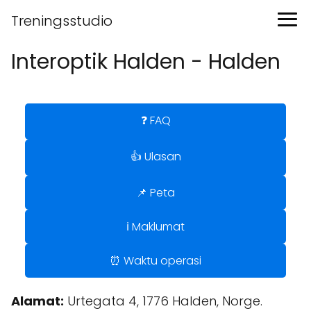
Treningsstudio
Interoptik Halden - Halden
❓ FAQ
👍 Ulasan
📌 Peta
ℹ️ Maklumat
⏰ Waktu operasi
Alamat:
Urtegata 4, 1776 Halden, Norge.