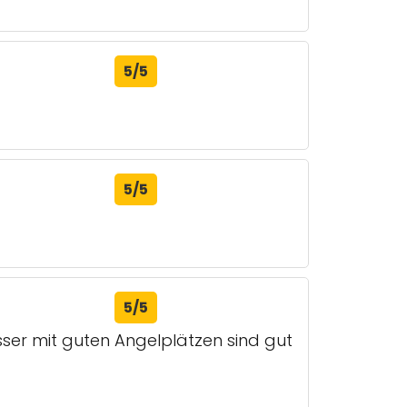
5/5
5/5
5/5
sser mit guten Angelplätzen sind gut