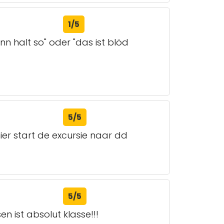
1/5
nn halt so" oder "das ist blöd
5/5
ier start de excursie naar dd
5/5
 ist absolut klasse!!!