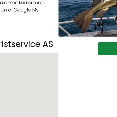
iakses kerusi roda.
san di Google My
ristservice AS