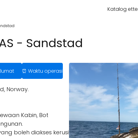
Katalog ette
Sandstad
e AS - Sandstad
klumat
⏰ Waktu operasi
d, Norway.
ewaan Kabin, Bot
angunan.
ang boleh diakses kerusi