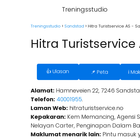
Treningsstudio
Treningsstudio
Sandstad
Hitra Turistservice AS - 
Hitra Turistservic
👍 Ulasan
📌 Peta
ℹ️ Ma
Alamat:
Hamneveien 22, 7246 Sandsta
Telefon:
40001955
.
Laman Web:
hitraturistservice.no
Kepakaran:
Kem Memancing, Agensi S
Nelayan Carter, Penginapan Dalam B
Maklumat menarik lain:
Pintu masuk y