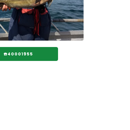
☎️40001955