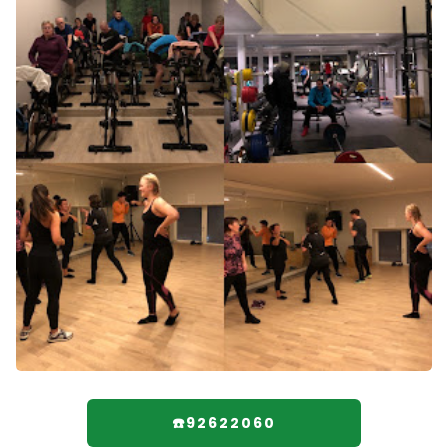
☎️92622060