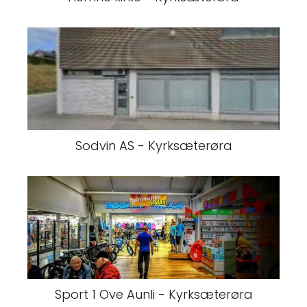
Sodvin AS - Kyrksæterøra
Sport 1 Ove Aunli - Kyrksæterøra