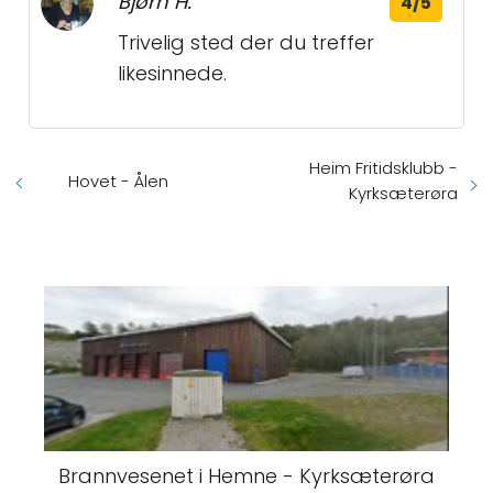
Bjørn H.
4/5
Trivelig sted der du treffer
likesinnede.
Heim Fritidsklubb -
Hovet - Ålen
Kyrksæterøra
Brannvesenet i Hemne - Kyrksæterøra