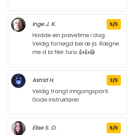
Inge J. K.
5/5
Hadde ein prøvetime i dag.
Veldig fornøgd bei æ ja. Rægne
me d bi fleir tura..👍👍😃
Astrid H.
3/5
Veldig trangt inngangsparti.
Gode instruktører.
Elise S. O.
5/5