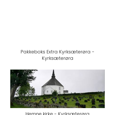
Pakkeboks Extra Kyrksæterøra -
Kyrksæterøra
Hemne kirke - Kyrksæterøra