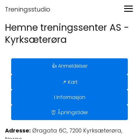
Treningsstudio
Hemne treningssenter AS -
Kyrksæterøra
👍 Anmeldelser
📌 Kart
ℹ️ Informasjon
⏰ Åpningstider
Adresse:
Øragata 6C, 7200 Kyrksæterøra,