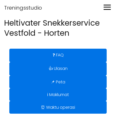
Treningsstudio
Heltivater Snekkerservice
Vestfold - Horten
❓ FAQ
👍 Ulasan
📌 Peta
ℹ️ Maklumat
⏰ Waktu operasi