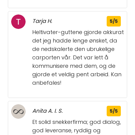
Tarja H.
5/5
Heltivater-guttene gjorde akkurat
det jeg hadde lenge ønsket, da
de nedskalerte den ubrukelige
carporten vår. Det var lett å
kommunisere med dem, og de
gjorde et veldig pent arbeid. Kan
anbefales!
Anita A. I. S.
5/5
Et solid snekkerfirma; god dialog,
god leveranse, ryddig og