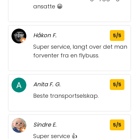
ansatte 😀
Håkon F.
5/5
Super service, langt over det man
forventer fra en flybuss.
Anita F. G.
5/5
Beste transportselskap.
Sindre E.
5/5
Super service 👍