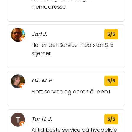
hjemadresse.
Jarl J.
5/5
Her er det Service med stor S, 5
stjerner
Ole M. P.
5/5
Flott service og enkelt å leiebil
Tor H. J.
5/5
Alltid beste service og hyggelige