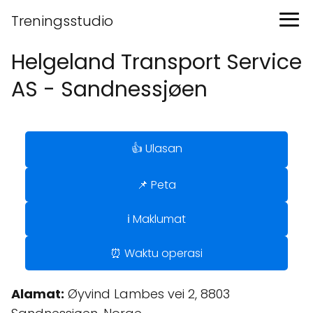
Treningsstudio
Helgeland Transport Service
AS - Sandnessjøen
👍 Ulasan
📌 Peta
ℹ️ Maklumat
⏰ Waktu operasi
Alamat:
Øyvind Lambes vei 2, 8803