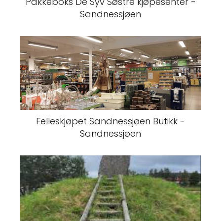
Pakkeboks De Syv Søstre kjøpesenter -
Sandnessjøen
Felleskjøpet Sandnessjøen Butikk -
Sandnessjøen